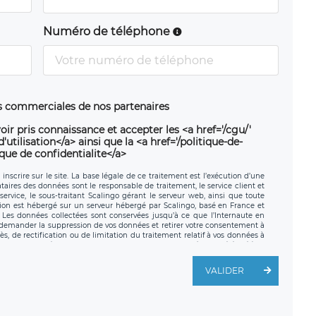
Numéro de téléphone
ns commerciales de nos partenaires
oir pris connaissance et accepter les <a href='/cgu/'
utilisation</a> ainsi que la <a href='/politique-de-
ique de confidentialite</a>
nscrire sur le site. La base légale de ce traitement est l’exécution d’une
nataires des données sont le responsable de traitement, le service client et
ervice, le sous-traitant Scalingo gérant le serveur web, ainsi que toute
tion est hébergé sur un serveur hébergé par Scalingo, basé en France et
. Les données collectées sont conservées jusqu’à ce que l’Internaute en
z demander la suppression de vos données et retirer votre consentement à
, de rectification ou de limitation du traitement relatif à vos données à
ité de vos données. Vous pouvez exercer ces droits auprès du délégué à la
ège social de LÉGAVOX et est joignable à l’adresse mail suivante :
traitement est la société LÉGAVOX, sis 9 rue Léopold Sédar Senghor,
VALIDER
legavox.fr. Vous avez également le droit d’introduire une réclamation