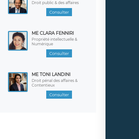
Droit public & des affaires
Consulter
ME CLARA FENNIRI
Propriété intellectuelle &
Numérique
Consulter
ME TONI LANDINI
Droit pénal des affaires &
Contentieux
Consulter