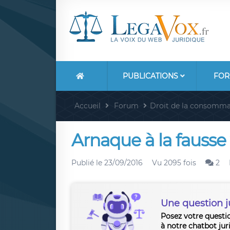
PUBLICATIONS
FOR
Accueil
Forum
Droit de la consomma
Arnaque à la fausse
Publié le
23/09/2016
Vu 2095 fois
2
Une question j
Posez votre questi
à notre chatbot jur