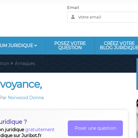
Email
POSEZ VOTRE
CRÉEZ VOTRE
UM JURIDIQUE
QUESTION
BLOG JURIDIQU
tion
Arnaques
 voyance,
Par
Norwood Donna
uridique ?
Poser une question
on juridique
gratuitement
idique sur Juribot.fr