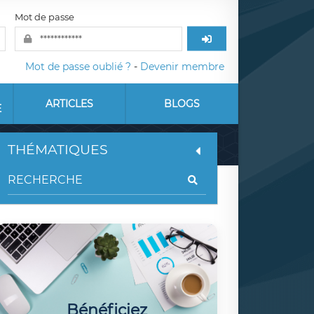
Mot de passe
Mot de passe oublié ?
-
Devenir membre
ARTICLES
BLOGS
E
THÉMATIQUES
Bénéficiez