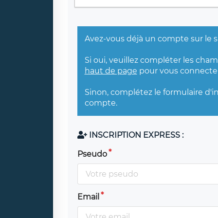
Avez-vous déjà un compte sur le s
Si oui, veuillez compléter les cha
haut de page
pour vous connecter
Sinon, complétez le formulaire d'i
compte.
INSCRIPTION EXPRESS :
Pseudo
Email