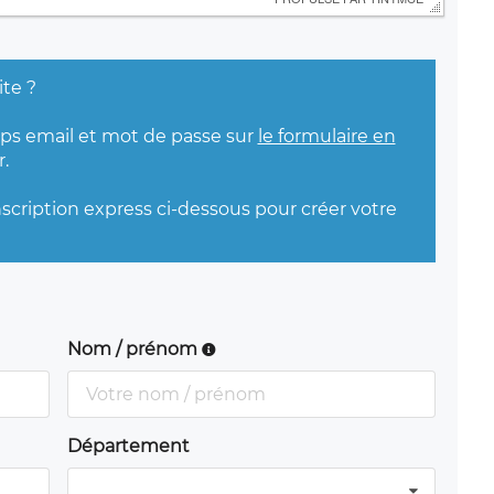
ite ?
mps email et mot de passe sur
le formulaire en
.
nscription express ci-dessous pour créer votre
Nom / prénom
Département