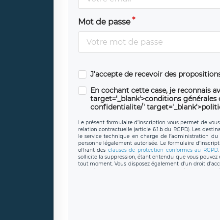
Mot de passe
J'accepte de recevoir des propositio
En cochant cette case, je reconnais av
target='_blank'>conditions générales d'
confidentialite/' target='_blank'>polit
Le présent formulaire d’inscription vous permet de vous i
relation contractuelle (article 6.1.b du RGPD). Les desti
le service technique en charge de l’administration du s
personne légalement autorisée. Le formulaire d’inscrip
offrant des
clauses de protection conformes au RGPD
sollicite la suppression, étant entendu que vous pouve
tout moment. Vous disposez également d’un droit d’accès
caractère personnel, ainsi que d’un droit à la portabil
protection des données de LÉGAVOX qui exerce au si
donneespersonnelles@legavox.fr. Le responsable de 
joignable à l’adresse mail : responsabledetraitement@
auprès d’une autorité de contrôle.