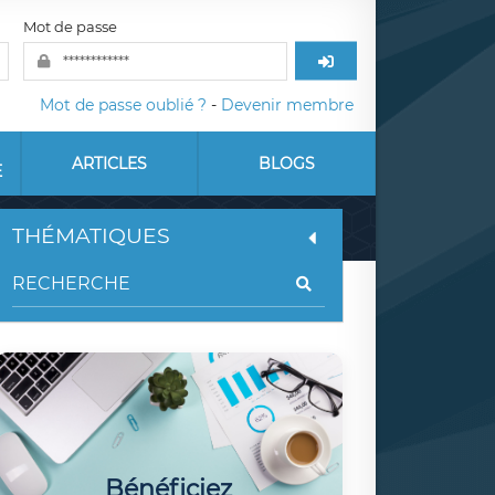
Mot de passe
Mot de passe oublié ?
-
Devenir membre
ARTICLES
BLOGS
E
THÉMATIQUES
Bénéficiez