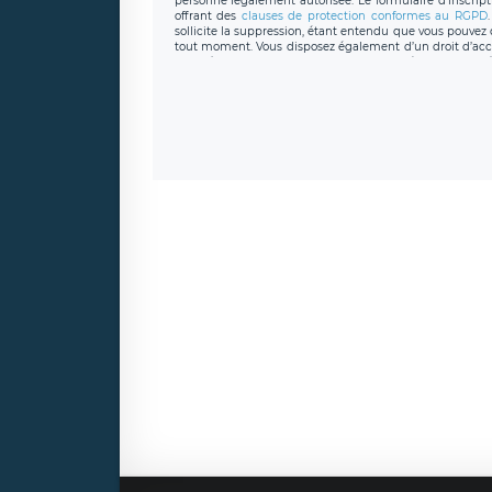
personne légalement autorisée. Le formulaire d’inscrip
offrant des
clauses de protection conformes au RGPD
sollicite la suppression, étant entendu que vous pouve
tout moment. Vous disposez également d’un droit d’accès
caractère personnel, ainsi que d’un droit à la portabil
protection des données de LÉGAVOX qui exerce au si
donneespersonnelles@legavox.fr. Le responsable de 
joignable à l’adresse mail : responsabledetraitement@
auprès d’une autorité de contrôle.