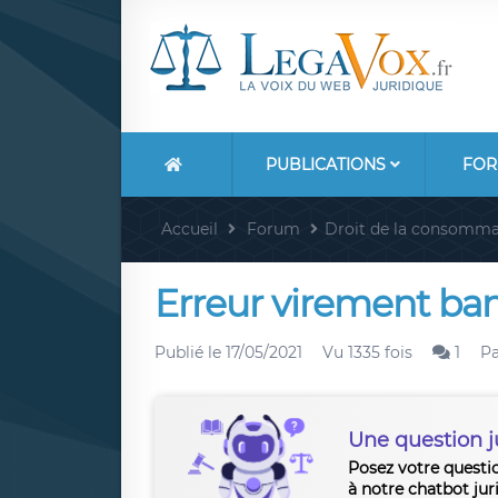
PUBLICATIONS
FOR
Accueil
Forum
Droit de la consomma
Erreur virement ba
Publié le
17/05/2021
Vu 1335 fois
1
P
Une question j
Posez votre questi
à notre chatbot jur