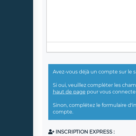
Avez-vous déjà un compte sur le s
Si oui, veuillez compléter les cha
haut de page
pour vous connecter
Sinon, complétez le formulaire d'i
compte.
INSCRIPTION EXPRESS :