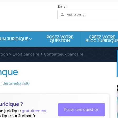
Email
POSEZ VOTRE
CRÉEZ VOTRE
UM JURIDIQUE
QUESTION
BLOG JURIDIQU
tion
Droit bancaire
Contentieux bancaire
nque
ar
Jerome832510
uridique ?
Poser une question
on juridique
gratuitement
idique sur Juribot.fr