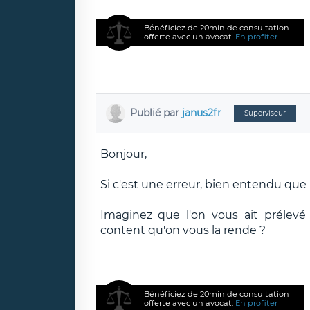
Bénéficiez de 20min de consultation
offerte avec un avocat.
En profiter
Publié par
janus2fr
Superviseur
Bonjour,
Si c'est une erreur, bien entendu que l
Imaginez que l'on vous ait prélevé
content qu'on vous la rende ?
Bénéficiez de 20min de consultation
offerte avec un avocat.
En profiter