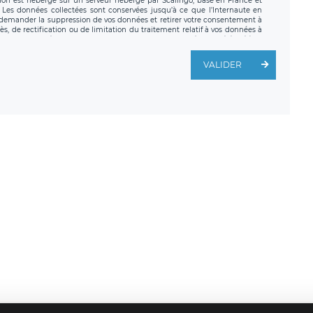
tion est hébergé sur un serveur hébergé par Scalingo, basé en France et
. Les données collectées sont conservées jusqu’à ce que l’Internaute en
z demander la suppression de vos données et retirer votre consentement à
, de rectification ou de limitation du traitement relatif à vos données à
ité de vos données. Vous pouvez exercer ces droits auprès du délégué à la
ège social de LÉGAVOX et est joignable à l’adresse mail suivante :
traitement est la société LÉGAVOX, sis 9 rue Léopold Sédar Senghor,
VALIDER
legavox.fr. Vous avez également le droit d’introduire une réclamation