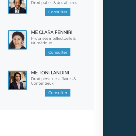
Droit public & des affaires
Consulter
ME CLARA FENNIRI
Propriété intellectuelle &
Numérique
Consulter
ME TONI LANDINI
Droit pénal des affaires &
Contentieux
Consulter