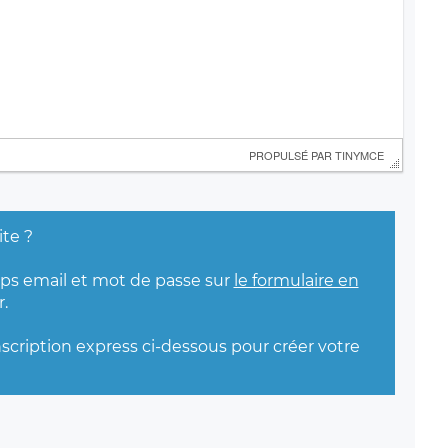
 PROPULSÉ PAR 
TINYMCE
ite ?
mps email et mot de passe sur
le formulaire en
.
nscription express ci-dessous pour créer votre