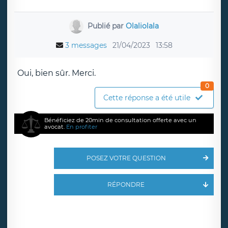
Publié par
Olaliolala
3 messages
21/04/2023
13:58
Oui, bien sûr. Merci.
0
Cette réponse a été utile
Bénéficiez de 20min de consultation offerte avec un
avocat.
En profiter
POSEZ VOTRE QUESTION
RÉPONDRE