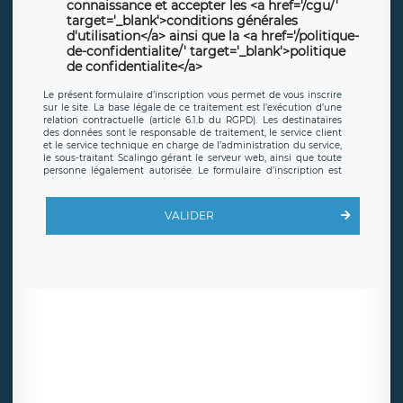
connaissance et accepter les <a href='/cgu/'
target='_blank'>conditions générales
d'utilisation</a> ainsi que la <a href='/politique-
de-confidentialite/' target='_blank'>politique
de confidentialite</a>
Le présent formulaire d’inscription vous permet de vous inscrire
sur le site. La base légale de ce traitement est l’exécution d’une
relation contractuelle (article 6.1.b du RGPD). Les destinataires
des données sont le responsable de traitement, le service client
et le service technique en charge de l’administration du service,
le sous-traitant Scalingo gérant le serveur web, ainsi que toute
personne légalement autorisée. Le formulaire d’inscription est
hébergé sur un serveur hébergé par Scalingo, basé en France et
offrant des
clauses de protection conformes au RGPD
. Les
données collectées sont conservées jusqu’à ce que l’Internaute
VALIDER
en sollicite la suppression, étant entendu que vous pouvez
demander la suppression de vos données et retirer votre
consentement à tout moment. Vous disposez également d’un
droit d’accès, de rectification ou de limitation du traitement
relatif à vos données à caractère personnel, ainsi que d’un droit à
la portabilité de vos données. Vous pouvez exercer ces droits
auprès du délégué à la protection des données de LÉGAVOX qui
exerce au siège social de LÉGAVOX et est joignable à l’adresse
mail suivante : donneespersonnelles@legavox.fr. Le responsable
de traitement est la société LÉGAVOX, sis 9 rue Léopold Sédar
Senghor, joignable à l’adresse mail :
responsabledetraitement@legavox.fr. Vous avez également le
droit d’introduire une réclamation auprès d’une autorité de
contrôle.