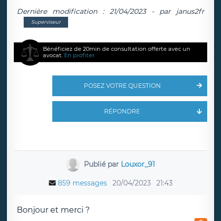
Dernière modification : 21/04/2023 - par janus2fr
Superviseur
Bénéficiez de 20min de consultation offerte avec un
avocat.
En profiter
POSEZ VOTRE QUESTION
RÉPONDRE
Publié par
Louxor_91
859 messages
20/04/2023
21:43
Bonjour et merci ?