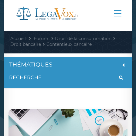
Accueil
Forum
Droit de la consommation
Droit bancaire
Contentieux bancaire
THÉMATIQUES