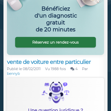
Bénéficiez
d'un diagnostic
gratuit
de 20 minutes
Réservez un rendez-vous
vente de voiture entre particulier
Publié le
08/02/2011
Vu 1988 fois
4
Par
bennyb
Une question juridique ?