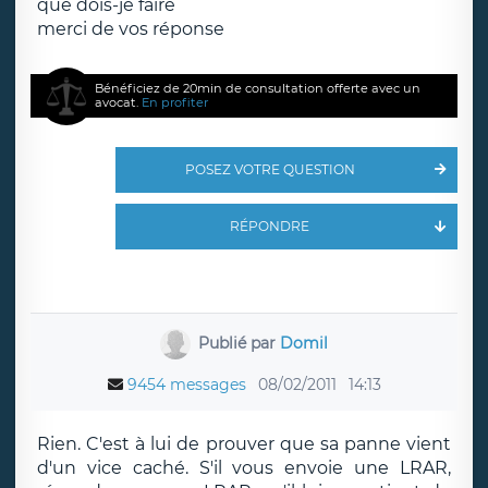
que dois-je faire
merci de vos réponse
Bénéficiez de 20min de consultation offerte avec un
avocat.
En profiter
POSEZ VOTRE QUESTION
RÉPONDRE
Publié par
Domil
9454 messages
08/02/2011
14:13
Rien. C'est à lui de prouver que sa panne vient
d'un vice caché. S'il vous envoie une LRAR,