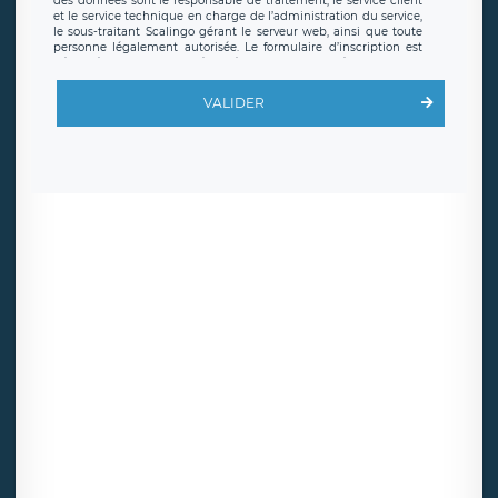
des données sont le responsable de traitement, le service client
et le service technique en charge de l’administration du service,
le sous-traitant Scalingo gérant le serveur web, ainsi que toute
personne légalement autorisée. Le formulaire d’inscription est
hébergé sur un serveur hébergé par Scalingo, basé en France et
offrant des
clauses de protection conformes au RGPD
. Les
données collectées sont conservées jusqu’à ce que l’Internaute
VALIDER
en sollicite la suppression, étant entendu que vous pouvez
demander la suppression de vos données et retirer votre
consentement à tout moment. Vous disposez également d’un
droit d’accès, de rectification ou de limitation du traitement
relatif à vos données à caractère personnel, ainsi que d’un droit à
la portabilité de vos données. Vous pouvez exercer ces droits
auprès du délégué à la protection des données de LÉGAVOX qui
exerce au siège social de LÉGAVOX et est joignable à l’adresse
mail suivante : donneespersonnelles@legavox.fr. Le responsable
de traitement est la société LÉGAVOX, sis 9 rue Léopold Sédar
Senghor, joignable à l’adresse mail :
responsabledetraitement@legavox.fr. Vous avez également le
droit d’introduire une réclamation auprès d’une autorité de
contrôle.