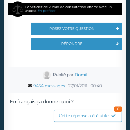
Bénéficiez de 20min de consultation offerte avec un
avocat.
En profiter
POSEZ VOTRE QUESTION
RÉPONDRE
Publié par
Domil
9454 messages
27/01/2011
00:40
En français ça donne quoi ?
0
Cette réponse a été utile