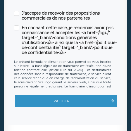
J'accepte de recevoir des propositions
commerciales de nos partenaires
En cochant cette case, je reconnais avoir pris
connaissance et accepter les <a href='/cgu/'
target='_blank'>conditions générales
d'utilisation</a> ainsi que la <a href='/politique-
de-confidentialite/' target='_blank'>politique
de confidentialite</a>
Le présent formulaire d’inscription vous permet de vous inscrire
sur le site. La base légale de ce traitement est l’exécution d’une
relation contractuelle (article 6.1.b du RGPD). Les destinataires
des données sont le responsable de traitement, le service client
et le service technique en charge de l’administration du service,
le sous-traitant Scalingo gérant le serveur web, ainsi que toute
personne légalement autorisée. Le formulaire d’inscription est
hébergé sur un serveur hébergé par Scalingo, basé en France et
offrant des
clauses de protection conformes au RGPD
. Les
données collectées sont conservées jusqu’à ce que l’Internaute
VALIDER
en sollicite la suppression, étant entendu que vous pouvez
demander la suppression de vos données et retirer votre
consentement à tout moment. Vous disposez également d’un
droit d’accès, de rectification ou de limitation du traitement
relatif à vos données à caractère personnel, ainsi que d’un droit à
la portabilité de vos données. Vous pouvez exercer ces droits
auprès du délégué à la protection des données de LÉGAVOX qui