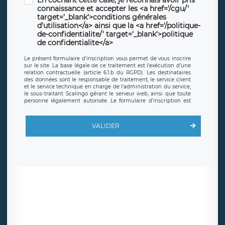
En cochant cette case, je reconnais avoir pris
connaissance et accepter les <a href='/cgu/'
target='_blank'>conditions générales
d'utilisation</a> ainsi que la <a href='/politique-
de-confidentialite/' target='_blank'>politique
de confidentialite</a>
Le présent formulaire d’inscription vous permet de vous inscrire
sur le site. La base légale de ce traitement est l’exécution d’une
relation contractuelle (article 6.1.b du RGPD). Les destinataires
des données sont le responsable de traitement, le service client
et le service technique en charge de l’administration du service,
le sous-traitant Scalingo gérant le serveur web, ainsi que toute
personne légalement autorisée. Le formulaire d’inscription est
hébergé sur un serveur hébergé par Scalingo, basé en France et
offrant des
clauses de protection conformes au RGPD
. Les
données collectées sont conservées jusqu’à ce que l’Internaute
VALIDER
en sollicite la suppression, étant entendu que vous pouvez
demander la suppression de vos données et retirer votre
consentement à tout moment. Vous disposez également d’un
droit d’accès, de rectification ou de limitation du traitement
relatif à vos données à caractère personnel, ainsi que d’un droit à
la portabilité de vos données. Vous pouvez exercer ces droits
auprès du délégué à la protection des données de LÉGAVOX qui
exerce au siège social de LÉGAVOX et est joignable à l’adresse
mail suivante : donneespersonnelles@legavox.fr. Le responsable
de traitement est la société LÉGAVOX, sis 9 rue Léopold Sédar
Senghor, joignable à l’adresse mail :
responsabledetraitement@legavox.fr. Vous avez également le
droit d’introduire une réclamation auprès d’une autorité de
contrôle.