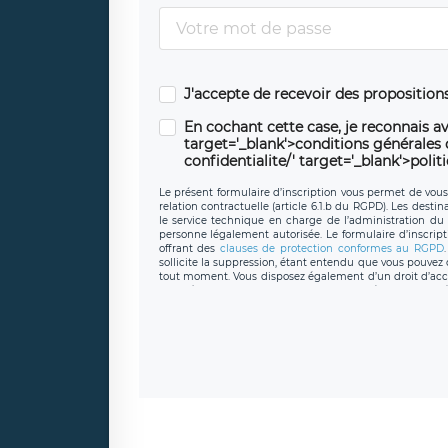
J'accepte de recevoir des propositio
En cochant cette case, je reconnais av
target='_blank'>conditions générales d'
confidentialite/' target='_blank'>polit
Le présent formulaire d’inscription vous permet de vous i
relation contractuelle (article 6.1.b du RGPD). Les desti
le service technique en charge de l’administration du s
personne légalement autorisée. Le formulaire d’inscrip
offrant des
clauses de protection conformes au RGPD
sollicite la suppression, étant entendu que vous pouve
tout moment. Vous disposez également d’un droit d’accès
caractère personnel, ainsi que d’un droit à la portabil
protection des données de LÉGAVOX qui exerce au si
donneespersonnelles@legavox.fr. Le responsable de 
joignable à l’adresse mail : responsabledetraitement@
auprès d’une autorité de contrôle.