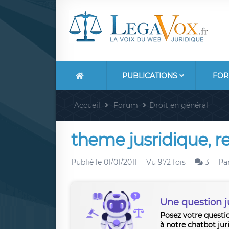
PUBLICATIONS
FOR
Accueil
Forum
Droit en général
theme jusridique, 
Publié le
01/01/2011
Vu 972 fois
3
Pa
Une question j
Posez votre questi
à notre chatbot jur