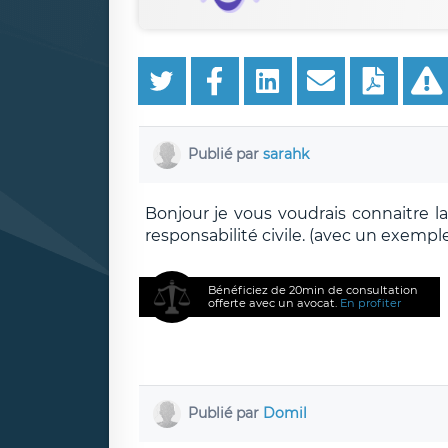
Publié par
sarahk
Bonjour je vous voudrais connaitre la
responsabilité civile. (avec un exemple 
Bénéficiez de 20min de consultation
offerte avec un avocat.
En profiter
Publié par
Domil