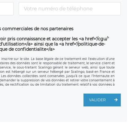
ns commerciales de nos partenaires
oir pris connaissance et accepter les <a href='/cgu/'
utilisation</a> ainsi que la <a href='/politique-de-
ique de confidentialite</a>
nscrire sur le site. La base légale de ce traitement est l’exécution d’une
nataires des données sont le responsable de traitement, le service client et
ervice, le sous-traitant Scalingo gérant le serveur web, ainsi que toute
tion est hébergé sur un serveur hébergé par Scalingo, basé en France et
. Les données collectées sont conservées jusqu’à ce que l’Internaute en
z demander la suppression de vos données et retirer votre consentement à
, de rectification ou de limitation du traitement relatif à vos données à
ité de vos données. Vous pouvez exercer ces droits auprès du délégué à la
ège social de LÉGAVOX et est joignable à l’adresse mail suivante :
traitement est la société LÉGAVOX, sis 9 rue Léopold Sédar Senghor,
VALIDER
legavox.fr. Vous avez également le droit d’introduire une réclamation