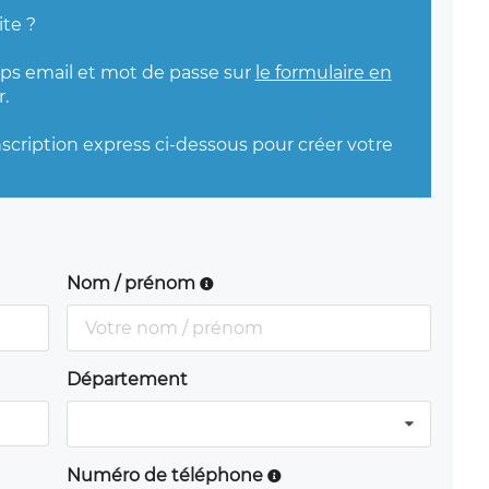
ite ?
mps email et mot de passe sur
le formulaire en
.
nscription express ci-dessous pour créer votre
Nom / prénom
Département
Numéro de téléphone