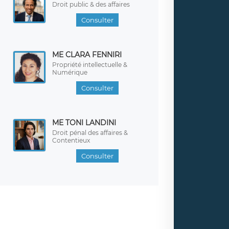
Droit public & des affaires
Consulter
ME CLARA FENNIRI
Propriété intellectuelle &
Numérique
Consulter
ME TONI LANDINI
Droit pénal des affaires &
Contentieux
Consulter