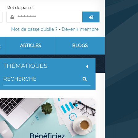
Mot de passe
Mot de passe oublié ?
-
Devenir membre
ARTICLES
BLOGS
E
THÉMATIQUES
Bénéficiez