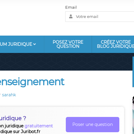
Email
POSEZ VOTRE
CRÉEZ VOTRE
UM JURIDIQUE
QUESTION
BLOG JURIDIQU
renseignement
r
sarahk
uridique ?
Poser une question
on juridique
gratuitement
idique sur Juribot.fr