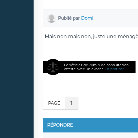
Publié par
Domil
Mais non mais non, juste une ménagère 
Bénéficiez de 20min de consultation
offerte avec un avocat.
En profiter
PAGE
1
RÉPONDRE