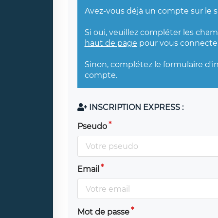
Avez-vous déjà un compte sur le s
Si oui, veuillez compléter les cha
haut de page
pour vous connecter
Sinon, complétez le formulaire d'i
compte.
INSCRIPTION EXPRESS :
Pseudo
Email
Mot de passe