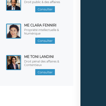
Droit public & des affaires
Consulter
ME CLARA FENNIRI
Propriété intellectuelle &
Numérique
Consulter
ME TONI LANDINI
Droit pénal des affaires &
Contentieux
Consulter