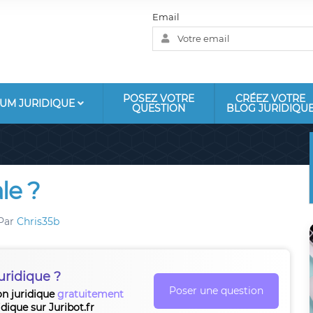
Email
POSEZ VOTRE
CRÉEZ VOTRE
UM JURIDIQUE
QUESTION
BLOG JURIDIQU
le ?
Par
Chris35b
uridique ?
Poser une question
on juridique
gratuitement
idique sur Juribot.fr