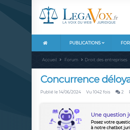
PUBLICATIONS
FOR
Accueil
Forum
Droit des entreprises
Concurrence déloya
Publié le
14/06/2024
Vu 1042 fois
2
Une question j
Posez votre questi
à notre chatbot jur