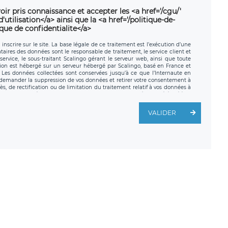
oir pris connaissance et accepter les <a href='/cgu/'
utilisation</a> ainsi que la <a href='/politique-de-
ique de confidentialite</a>
nscrire sur le site. La base légale de ce traitement est l’exécution d’une
nataires des données sont le responsable de traitement, le service client et
ervice, le sous-traitant Scalingo gérant le serveur web, ainsi que toute
tion est hébergé sur un serveur hébergé par Scalingo, basé en France et
. Les données collectées sont conservées jusqu’à ce que l’Internaute en
z demander la suppression de vos données et retirer votre consentement à
, de rectification ou de limitation du traitement relatif à vos données à
ité de vos données. Vous pouvez exercer ces droits auprès du délégué à la
ège social de LÉGAVOX et est joignable à l’adresse mail suivante :
traitement est la société LÉGAVOX, sis 9 rue Léopold Sédar Senghor,
VALIDER
legavox.fr. Vous avez également le droit d’introduire une réclamation