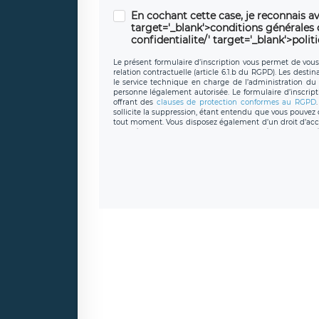
En cochant cette case, je reconnais av
target='_blank'>conditions générales d'
confidentialite/' target='_blank'>polit
Le présent formulaire d’inscription vous permet de vous i
relation contractuelle (article 6.1.b du RGPD). Les desti
le service technique en charge de l’administration du s
personne légalement autorisée. Le formulaire d’inscrip
offrant des
clauses de protection conformes au RGPD
sollicite la suppression, étant entendu que vous pouve
tout moment. Vous disposez également d’un droit d’accès
caractère personnel, ainsi que d’un droit à la portabil
protection des données de LÉGAVOX qui exerce au si
donneespersonnelles@legavox.fr. Le responsable de 
joignable à l’adresse mail : responsabledetraitement@
auprès d’une autorité de contrôle.