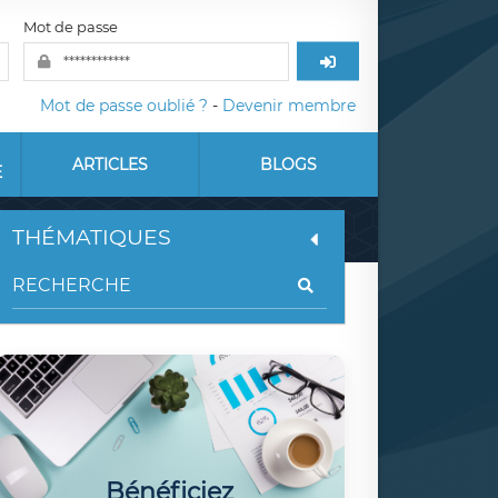
Mot de passe
Mot de passe oublié ?
-
Devenir membre
ARTICLES
BLOGS
E
THÉMATIQUES
Bénéficiez