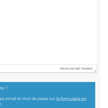
 PROPULSÉ PAR 
TINYMCE
ite ?
mps email et mot de passe sur
le formulaire en
.