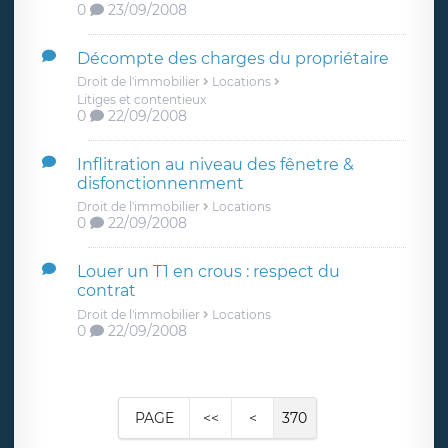
0
23/09/2008
Décompte des charges du propriétaire
Droit de l'immobilier
Locations
Litiges et contentieux
0
22/09/2008
Inflitration au niveau des fênetre &
disfonctionnenment
Droit de l'immobilier
Locations
0
22/09/2008
Louer un T1 en crous : respect du
contrat
Droit de l'immobilier
Locations
0
22/09/2008
PAGE
<<
<
370