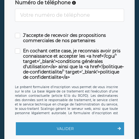
Numéro de téléphone
J'accepte de recevoir des propositions
commerciales de nos partenaires
En cochant cette case, je reconnais avoir pris
connaissance et accepter les <a href='/cgu/'
target='_blank'>conditions générales
d'utilisation</a> ainsi que la <a href='/politique-
de-confidentialite/' target='_blank'>politique
de confidentialite</a>
Le présent formulaire d’inscription vous permet de vous inscrire
sur le site. La base légale de ce traitement est l’exécution d’une
relation contractuelle (article 6.1.b du RGPD). Les destinataires
des données sont le responsable de traitement, le service client
et le service technique en charge de l’administration du service,
le sous-traitant Scalingo gérant le serveur web, ainsi que toute
personne légalement autorisée. Le formulaire d’inscription est
hébergé sur un serveur hébergé par Scalingo, basé en France et
offrant des
clauses de protection conformes au RGPD
. Les
données collectées sont conservées jusqu’à ce que l’Internaute
VALIDER
en sollicite la suppression, étant entendu que vous pouvez
demander la suppression de vos données et retirer votre