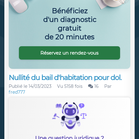
Bénéficiez
d'un diagnostic
gratuit
de 20 minutes
Réservez un rendez-vous
Nullité du bail d'habitation pour dol.
Publié le
14/03/2023
Vu 5158 fois
16
Par
fred777
Une question juridique ?