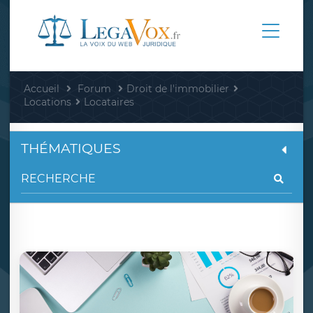
Accueil
Forum
Droit de l'immobilier
Locations
Locataires
THÉMATIQUES