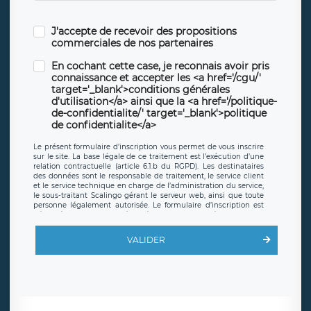
J'accepte de recevoir des propositions
commerciales de nos partenaires
En cochant cette case, je reconnais avoir pris
connaissance et accepter les <a href='/cgu/'
target='_blank'>conditions générales
d'utilisation</a> ainsi que la <a href='/politique-
de-confidentialite/' target='_blank'>politique
de confidentialite</a>
Le présent formulaire d’inscription vous permet de vous inscrire
sur le site. La base légale de ce traitement est l’exécution d’une
relation contractuelle (article 6.1.b du RGPD). Les destinataires
des données sont le responsable de traitement, le service client
et le service technique en charge de l’administration du service,
le sous-traitant Scalingo gérant le serveur web, ainsi que toute
personne légalement autorisée. Le formulaire d’inscription est
hébergé sur un serveur hébergé par Scalingo, basé en France et
offrant des
clauses de protection conformes au RGPD
. Les
données collectées sont conservées jusqu’à ce que l’Internaute
VALIDER
en sollicite la suppression, étant entendu que vous pouvez
demander la suppression de vos données et retirer votre
consentement à tout moment. Vous disposez également d’un
droit d’accès, de rectification ou de limitation du traitement
relatif à vos données à caractère personnel, ainsi que d’un droit à
la portabilité de vos données. Vous pouvez exercer ces droits
auprès du délégué à la protection des données de LÉGAVOX qui