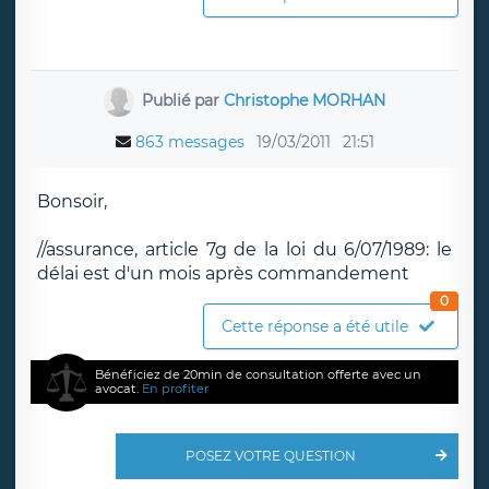
Publié par
Christophe MORHAN
863 messages
19/03/2011
21:51
Bonsoir,
//assurance, article 7g de la loi du 6/07/1989: le
délai est d'un mois après commandement
0
Cette réponse a été utile
Bénéficiez de 20min de consultation offerte avec un
avocat.
En profiter
POSEZ VOTRE QUESTION