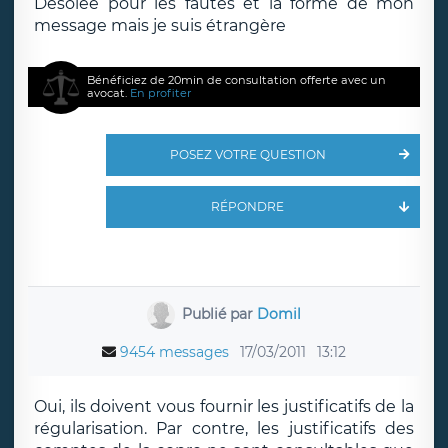
Désolée pour les fautes et la forme de mon
message mais je suis étrangère
Bénéficiez de 20min de consultation offerte avec un
avocat.
En profiter
POSEZ VOTRE QUESTION
RÉPONDRE
Publié par
Domil
9454 messages
17/03/2011
13:12
Oui, ils doivent vous fournir les justificatifs de la
régularisation. Par contre, les justificatifs des