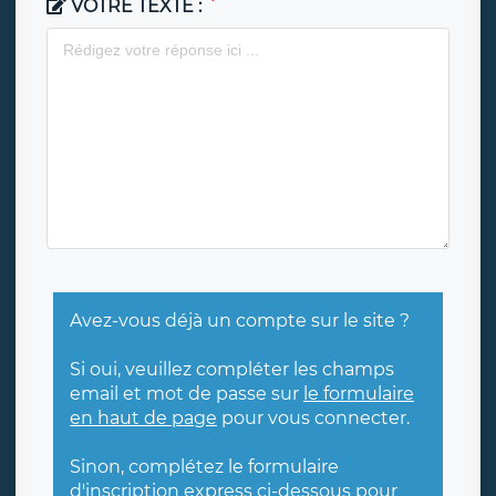
VOTRE TEXTE :
Avez-vous déjà un compte sur le site ?
Si oui, veuillez compléter les champs
email et mot de passe sur
le formulaire
en haut de page
pour vous connecter.
Sinon, complétez le formulaire
d'inscription express ci-dessous pour