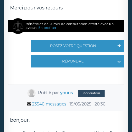
Merci pour vos retours
Bénéficiez de 20min de consultation offerte avec un
avocat.
En profiter
POSEZ VOTRE QUESTION
RÉPONDRE
Publié par
youris
Modérateur
23546 messages
19/05/2025
20:36
bonjour,