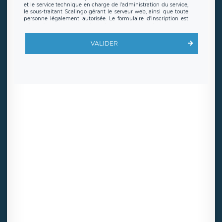
et le service technique en charge de l’administration du service,
le sous-traitant Scalingo gérant le serveur web, ainsi que toute
personne légalement autorisée. Le formulaire d’inscription est
hébergé sur un serveur hébergé par Scalingo, basé en France et
offrant des
clauses de protection conformes au RGPD
. Les
données collectées sont conservées jusqu’à ce que l’Internaute
VALIDER
en sollicite la suppression, étant entendu que vous pouvez
demander la suppression de vos données et retirer votre
consentement à tout moment. Vous disposez également d’un
droit d’accès, de rectification ou de limitation du traitement
relatif à vos données à caractère personnel, ainsi que d’un droit à
la portabilité de vos données. Vous pouvez exercer ces droits
auprès du délégué à la protection des données de LÉGAVOX qui
exerce au siège social de LÉGAVOX et est joignable à l’adresse
mail suivante : donneespersonnelles@legavox.fr. Le responsable
de traitement est la société LÉGAVOX, sis 9 rue Léopold Sédar
Senghor, joignable à l’adresse mail :
responsabledetraitement@legavox.fr. Vous avez également le
droit d’introduire une réclamation auprès d’une autorité de
contrôle.