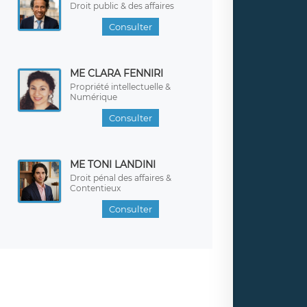
Droit public & des affaires
Consulter
ME CLARA FENNIRI
Propriété intellectuelle &
Numérique
Consulter
ME TONI LANDINI
Droit pénal des affaires &
Contentieux
Consulter