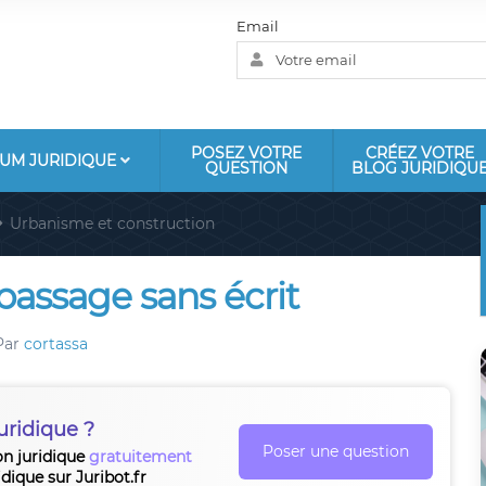
Email
POSEZ VOTRE
CRÉEZ VOTRE
UM JURIDIQUE
QUESTION
BLOG JURIDIQU
Urbanisme et construction
passage sans écrit
Par
cortassa
uridique ?
Poser une question
on juridique
gratuitement
idique sur Juribot.fr