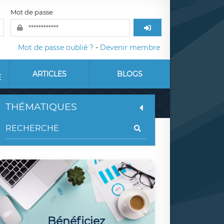
Mot de passe
Mot de passe oublié ?
-
Devenir membre
ARTICLES
BLOGS
E
THÉMATIQUES
Bénéficiez