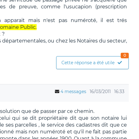
es de preuve, comme l'usucapion (prescription
in apparait mais n'est pas numéroté, il est trés
omaine Public.
 ?
 départementales, ou chez les Notaires du secteur,
0
Cette réponse a été utile
4 messages
16/03/2011
16:33
re solution que de passer par ce chemin.
celui qui se dit propriétaire dit que son notaire lui
de ses parcelles , le service des cadastres dit que ce
tionné mais non numéroté et qu'il ne fait pas partie
 remonte dans les années 1900. Quant à la commune