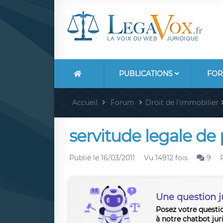
PUBLICATIONS
FOR
Accueil
Forum
Droit de l'immobilier
servitude legale de 
Publié le
16/03/2011
Vu 14912 fois
9
Une question j
Posez votre questi
à notre chatbot jur