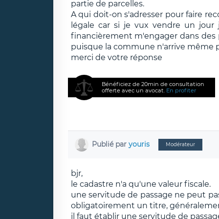
partie de parcelles.
A qui doit-on s'adresser pour faire r
légale car si je vux vendre un jour 
financièrement m'engager dans des p
puisque la commune n'arrive même pas
merci de votre réponse
Bénéficiez de 20min de consultation
offerte avec un avocat.
En profiter
Publié par
youris
Modérateur
bjr,
le cadastre n'a qu'une valeur fiscale.
une servitude de passage ne peut pas 
obligatoirement un titre, généraleme
il faut établir une servitude de passa