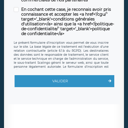
En cochant cette case, je reconnais avoir pris
connaissance et accepter les <a href='/cgu/'
target='_blank'>conditions générales
d'utilisation</a> ainsi que la <a href='/politique-
de-confidentialite/' target='_blank'>politique
de confidentialite</a>
Le présent formulaire d’inscription vous permet de vous inscrire
sur le site. La base légale de ce traitement est l’exécution d’une
relation contractuelle (article 6.1.b du RGPD). Les destinataires
des données sont le responsable de traitement, le service client
et le service technique en charge de l’administration du service,
le sous-traitant Scalingo gérant le serveur web, ainsi que toute
personne légalement autorisée. Le formulaire d’inscription est
hébergé sur un serveur hébergé par Scalingo, basé en France et
offrant des
clauses de protection conformes au RGPD
. Les
données collectées sont conservées jusqu’à ce que l’Internaute
VALIDER
en sollicite la suppression, étant entendu que vous pouvez
demander la suppression de vos données et retirer votre
consentement à tout moment. Vous disposez également d’un
droit d’accès, de rectification ou de limitation du traitement
relatif à vos données à caractère personnel, ainsi que d’un droit à
la portabilité de vos données. Vous pouvez exercer ces droits
auprès du délégué à la protection des données de LÉGAVOX qui
exerce au siège social de LÉGAVOX et est joignable à l’adresse
mail suivante : donneespersonnelles@legavox.fr. Le responsable
de traitement est la société LÉGAVOX, sis 9 rue Léopold Sédar
Senghor, joignable à l’adresse mail :
responsabledetraitement@legavox.fr. Vous avez également le