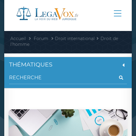
Accueil
Forum
Droit international
Droit de
l'homme
THÉMATIQUES