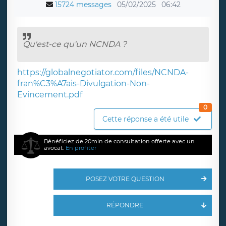
15724 messages
05/02/2025
06:42
Qu'est-ce qu'un NCNDA ?
https://globalnegotiator.com/files/NCNDA-
fran%C3%A7ais-Divulgation-Non-
Evincement.pdf
0
Cette réponse a été utile
Bénéficiez de 20min de consultation offerte avec un
avocat.
En profiter
POSEZ VOTRE QUESTION
RÉPONDRE