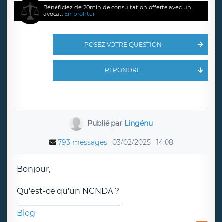
Bénéficiez de 20min de consultation offerte avec un
avocat.
En profiter
POSEZ VOTRE QUESTION
RÉPONDRE
Publié par
Lingénu
793 messages
03/02/2025
14:08
Bonjour,
Qu'est-ce qu'un NCNDA ?
__________________________
Blog