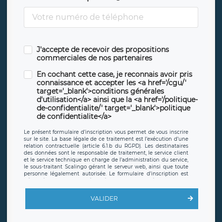
J'accepte de recevoir des propositions
commerciales de nos partenaires
En cochant cette case, je reconnais avoir pris
connaissance et accepter les <a href='/cgu/'
target='_blank'>conditions générales
d'utilisation</a> ainsi que la <a href='/politique-
de-confidentialite/' target='_blank'>politique
de confidentialite</a>
Le présent formulaire d’inscription vous permet de vous inscrire
sur le site. La base légale de ce traitement est l’exécution d’une
relation contractuelle (article 6.1.b du RGPD). Les destinataires
des données sont le responsable de traitement, le service client
et le service technique en charge de l’administration du service,
le sous-traitant Scalingo gérant le serveur web, ainsi que toute
personne légalement autorisée. Le formulaire d’inscription est
hébergé sur un serveur hébergé par Scalingo, basé en France et
offrant des
clauses de protection conformes au RGPD
. Les
données collectées sont conservées jusqu’à ce que l’Internaute
VALIDER
en sollicite la suppression, étant entendu que vous pouvez
demander la suppression de vos données et retirer votre
consentement à tout moment. Vous disposez également d’un