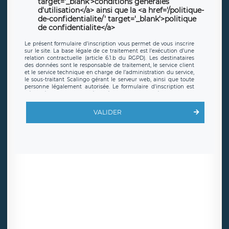
target='_blank'>conditions générales
d'utilisation</a> ainsi que la <a href='/politique-
de-confidentialite/' target='_blank'>politique
de confidentialite</a>
Le présent formulaire d’inscription vous permet de vous inscrire
sur le site. La base légale de ce traitement est l’exécution d’une
relation contractuelle (article 6.1.b du RGPD). Les destinataires
des données sont le responsable de traitement, le service client
et le service technique en charge de l’administration du service,
le sous-traitant Scalingo gérant le serveur web, ainsi que toute
personne légalement autorisée. Le formulaire d’inscription est
hébergé sur un serveur hébergé par Scalingo, basé en France et
offrant des
clauses de protection conformes au RGPD
. Les
données collectées sont conservées jusqu’à ce que l’Internaute
VALIDER
en sollicite la suppression, étant entendu que vous pouvez
demander la suppression de vos données et retirer votre
consentement à tout moment. Vous disposez également d’un
droit d’accès, de rectification ou de limitation du traitement
relatif à vos données à caractère personnel, ainsi que d’un droit à
la portabilité de vos données. Vous pouvez exercer ces droits
auprès du délégué à la protection des données de LÉGAVOX qui
exerce au siège social de LÉGAVOX et est joignable à l’adresse
mail suivante : donneespersonnelles@legavox.fr. Le responsable
de traitement est la société LÉGAVOX, sis 9 rue Léopold Sédar
Senghor, joignable à l’adresse mail :
responsabledetraitement@legavox.fr. Vous avez également le
droit d’introduire une réclamation auprès d’une autorité de
contrôle.