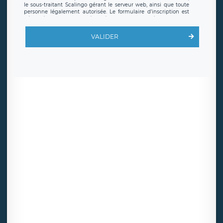
le sous-traitant Scalingo gérant le serveur web, ainsi que toute
personne légalement autorisée. Le formulaire d’inscription est
hébergé sur un serveur hébergé par Scalingo, basé en France et
offrant des
clauses de protection conformes au RGPD
. Les
données collectées sont conservées jusqu’à ce que l’Internaute
VALIDER
en sollicite la suppression, étant entendu que vous pouvez
demander la suppression de vos données et retirer votre
consentement à tout moment. Vous disposez également d’un
droit d’accès, de rectification ou de limitation du traitement
relatif à vos données à caractère personnel, ainsi que d’un droit à
la portabilité de vos données. Vous pouvez exercer ces droits
auprès du délégué à la protection des données de LÉGAVOX qui
exerce au siège social de LÉGAVOX et est joignable à l’adresse
mail suivante : donneespersonnelles@legavox.fr. Le responsable
de traitement est la société LÉGAVOX, sis 9 rue Léopold Sédar
Senghor, joignable à l’adresse mail :
responsabledetraitement@legavox.fr. Vous avez également le
droit d’introduire une réclamation auprès d’une autorité de
contrôle.