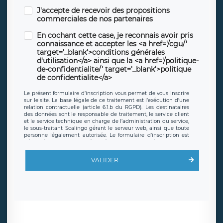
J'accepte de recevoir des propositions
commerciales de nos partenaires
En cochant cette case, je reconnais avoir pris
connaissance et accepter les <a href='/cgu/'
target='_blank'>conditions générales
d'utilisation</a> ainsi que la <a href='/politique-
de-confidentialite/' target='_blank'>politique
de confidentialite</a>
Le présent formulaire d’inscription vous permet de vous inscrire
sur le site. La base légale de ce traitement est l’exécution d’une
relation contractuelle (article 6.1.b du RGPD). Les destinataires
des données sont le responsable de traitement, le service client
et le service technique en charge de l’administration du service,
le sous-traitant Scalingo gérant le serveur web, ainsi que toute
personne légalement autorisée. Le formulaire d’inscription est
hébergé sur un serveur hébergé par Scalingo, basé en France et
offrant des
clauses de protection conformes au RGPD
. Les
données collectées sont conservées jusqu’à ce que l’Internaute
VALIDER
en sollicite la suppression, étant entendu que vous pouvez
demander la suppression de vos données et retirer votre
consentement à tout moment. Vous disposez également d’un
droit d’accès, de rectification ou de limitation du traitement
relatif à vos données à caractère personnel, ainsi que d’un droit à
la portabilité de vos données. Vous pouvez exercer ces droits
auprès du délégué à la protection des données de LÉGAVOX qui
exerce au siège social de LÉGAVOX et est joignable à l’adresse
mail suivante : donneespersonnelles@legavox.fr. Le responsable