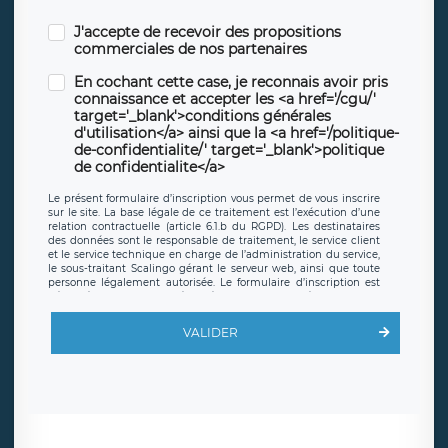
J'accepte de recevoir des propositions
commerciales de nos partenaires
En cochant cette case, je reconnais avoir pris
connaissance et accepter les <a href='/cgu/'
target='_blank'>conditions générales
d'utilisation</a> ainsi que la <a href='/politique-
de-confidentialite/' target='_blank'>politique
de confidentialite</a>
Le présent formulaire d’inscription vous permet de vous inscrire
sur le site. La base légale de ce traitement est l’exécution d’une
relation contractuelle (article 6.1.b du RGPD). Les destinataires
des données sont le responsable de traitement, le service client
et le service technique en charge de l’administration du service,
le sous-traitant Scalingo gérant le serveur web, ainsi que toute
personne légalement autorisée. Le formulaire d’inscription est
hébergé sur un serveur hébergé par Scalingo, basé en France et
offrant des
clauses de protection conformes au RGPD
. Les
données collectées sont conservées jusqu’à ce que l’Internaute
VALIDER
en sollicite la suppression, étant entendu que vous pouvez
demander la suppression de vos données et retirer votre
consentement à tout moment. Vous disposez également d’un
droit d’accès, de rectification ou de limitation du traitement
relatif à vos données à caractère personnel, ainsi que d’un droit à
la portabilité de vos données. Vous pouvez exercer ces droits
auprès du délégué à la protection des données de LÉGAVOX qui
exerce au siège social de LÉGAVOX et est joignable à l’adresse