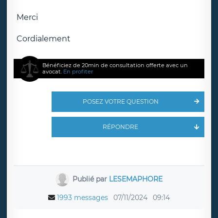
Merci
Cordialement
Bénéficiez de 20min de consultation offerte avec un
avocat.
En profiter
POSEZ VOTRE QUESTION
RÉPONDRE
Publié par
LESEMAPHORE
1993 messages
07/11/2024
09:14