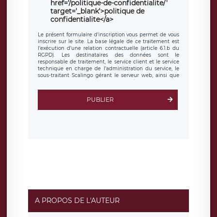
href='/politique-de-confidentialite/'
target='_blank'>politique de
confidentialite</a>
Le présent formulaire d’inscription vous permet de vous
inscrire sur le site. La base légale de ce traitement est
l’exécution d’une relation contractuelle (article 6.1.b du
RGPD). Les destinataires des données sont le
responsable de traitement, le service client et le service
technique en charge de l’administration du service, le
sous-traitant Scalingo gérant le serveur web, ainsi que
toute personne légalement autorisée. Le formulaire
d’inscription est hébergé sur un serveur hébergé par
Scalingo, basé en France et offrant des
clauses de
PUBLIER
protection conformes au RGPD
. Les données collectées
sont conservées jusqu’à ce que l’Internaute en sollicite la
suppression, étant entendu que vous pouvez demander
la suppression de vos données et retirer votre
consentement à tout moment. Vous disposez également
d’un droit d’accès, de rectification ou de limitation du
traitement relatif à vos données à caractère personnel,
ainsi que d’un droit à la portabilité de vos données. Vous
pouvez exercer ces droits auprès du délégué à la
protection des données de LÉGAVOX qui exerce au siège
social de LÉGAVOX et est joignable à l’adresse mail
suivante : donneespersonnelles@legavox.fr. Le
responsable de traitement est la société LÉGAVOX, sis 9
rue Léopold Sédar Senghor, joignable à l’adresse mail :
responsabledetraitement@legavox.fr. Vous avez
A PROPOS DE L'AUTEUR
également le droit d’introduire une réclamation auprès
d’une autorité de contrôle.