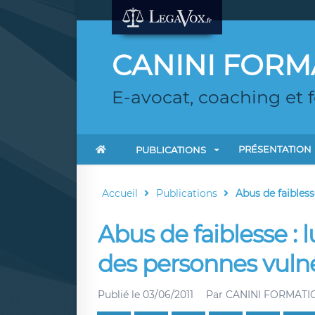
CANINI FORM
E-avocat, coaching et 
PRÉSENTATION
PUBLICATIONS
Accueil
Publications
Abus de faiblesse
Abus de faiblesse : l
des personnes vuln
Publié le
03/06/2011
Par
CANINI FORMATI