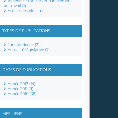
Violences sexuelles et harcèlement
au travail (1)
Articles les plus lus
TYPES DE PUBLICATIONS
Jurisprudence (21)
Actualité législative (7)
DATES DE PUBLICATIONS
Année 2012 (14)
Année 2011 (9)
Année 2010 (38)
MES LIENS