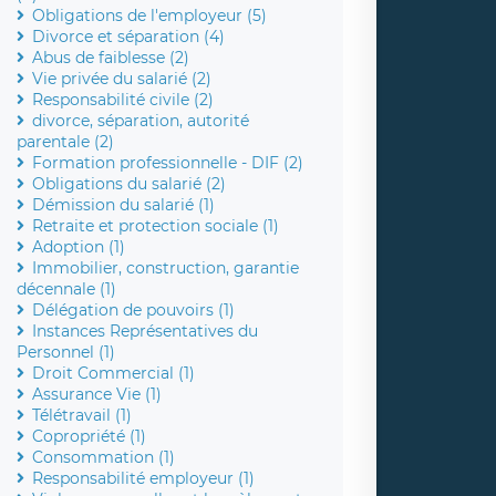
Obligations de l'employeur (5)
Divorce et séparation (4)
Abus de faiblesse (2)
Vie privée du salarié (2)
Responsabilité civile (2)
divorce, séparation, autorité
parentale (2)
Formation professionnelle - DIF (2)
Obligations du salarié (2)
Démission du salarié (1)
Retraite et protection sociale (1)
Adoption (1)
Immobilier, construction, garantie
décennale (1)
Délégation de pouvoirs (1)
Instances Représentatives du
Personnel (1)
Droit Commercial (1)
Assurance Vie (1)
Télétravail (1)
Copropriété (1)
Consommation (1)
Responsabilité employeur (1)