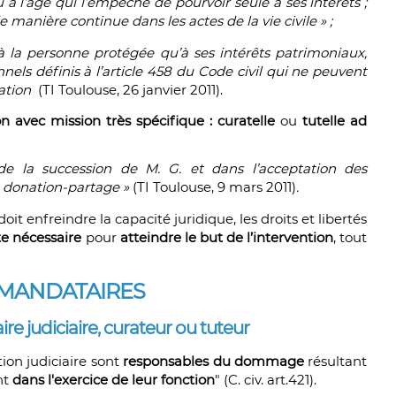
à l’âge qui l’empêche de pourvoir seule à ses intérêts ;
e manière continue dans les actes de la vie civile » ;
à la personne protégée qu’à ses intérêts patrimoniaux,
nels définis à l’article 458 du Code civil qui ne peuvent
tation
(TI Toulouse, 26 janvier 2011).
n avec mission très spécifique : curatelle
ou
tutelle ad
de la succession de M. G. et dans l’acceptation des
e donation-partage »
(TI Toulouse, 9 mars 2011)
.
oit enfreindre la capacité juridique, les droits et libertés
te nécessaire
pour
atteindre le but de l’intervention
, tout
S MANDATAIRES
re judiciaire, curateur ou tuteur
ion judiciaire sont
responsables du dommage
résultant
nt
dans l'exercice de leur fonction
" (C. civ. art.421).