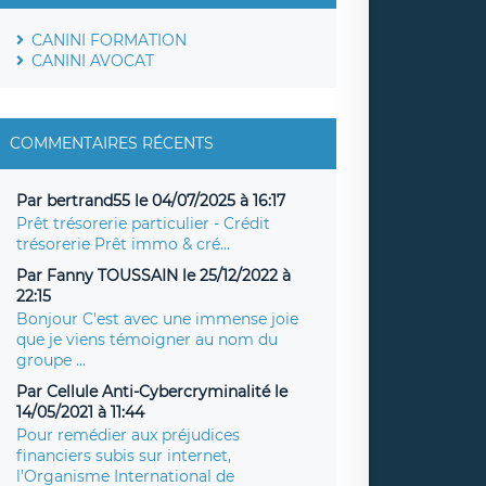
CANINI FORMATION
CANINI AVOCAT
COMMENTAIRES RÉCENTS
Par bertrand55 le 04/07/2025 à 16:17
Prêt trésorerie particulier - Crédit
trésorerie Prêt immo & cré...
Par Fanny TOUSSAIN le 25/12/2022 à
22:15
Bonjour C'est avec une immense joie
que je viens témoigner au nom du
groupe ...
Par Cellule Anti-Cybercryminalité le
14/05/2021 à 11:44
Pour remédier aux préjudices
financiers subis sur internet,
l'Organisme International de