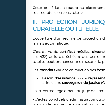
Cette procédure aboutira au placement 
sous curatelle ou sous tutelle.
II. PROTECTION JURID
CURATELLE OU TUTELLE
L’ouverture d’un régime de protection du
jamais automatique.
C’est au vu du
certificat médical circons
art. 432) et le cas échéant des personne
tutelles peut prononcer une mesure de pr
Les
mandats
varient en fonction des
beso
Besoin d’assistance
ou de
représent
cadre d’une
sauvegarde de justice
(C.
La loi permet également au juge de no
- d’actes ponctuels d’administration ou d
maison de campagne, acceptation d’une 