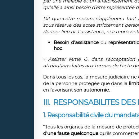
par une maladie et un affaiblissement dû 
qu’elle a ainsi besoin d’être représentée d
Dit que cette mesure s’appliquera tant 
sous réserve des actes strictement person
donner lieu ni à assistance, ni à représen
Besoin d’assistance
ou
représentatio
hoc
« Assister Mme G. dans l’acceptation 
attributions faites aux termes de l’acte d
Dans tous les cas, la mesure judiciaire ne d
de la personne protégée que dans la
limi
en favorisant
son autonomie
.
III. RESPONSABILITES DE
1. Responsabilité civile du mandatai
"Tous les organes de la mesure de protect
d'une faute quelconque
qu'ils commette