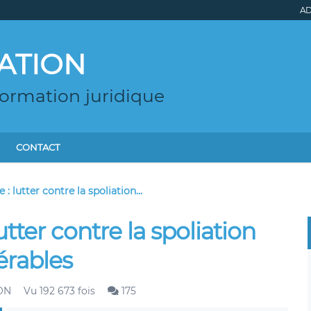
AD
ATION
formation juridique
CONTACT
 : lutter contre la spoliation...
utter contre la spoliation
érables
ON
Vu 192 673 fois
175