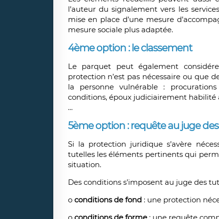
l’auteur du signalement vers les service
mise en place d’une mesure d’accompag
mesure sociale plus adaptée.
4ème option : le classement
Le parquet peut également considér
protection n’est pas nécessaire ou que de
la personne vulnérable : procuratio
conditions, époux judiciairement habilit
…
5ème option : requête au juge des 
Si la protection juridique s’avère néce
tutelles les éléments pertinents qui perme
situation.
Des conditions s’imposent au juge des tu
o
conditions de fond
: une protection néces
o
conditions de forme
: une requête complèt