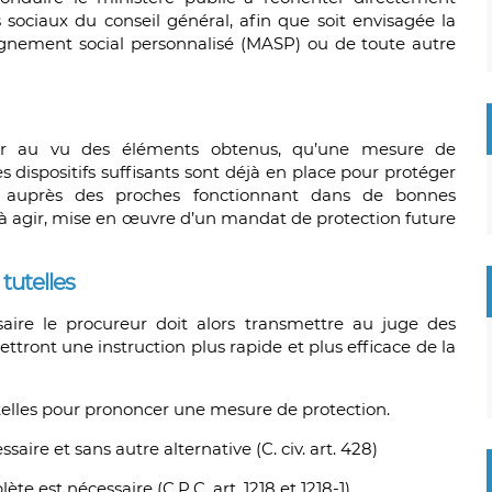
s sociaux du conseil général, afin que soit envisagée la
nement social personnalisé (MASP) ou de toute autre
er au vu des éléments obtenus, qu’une mesure de
s dispositifs suffisants sont déjà en place pour protéger
ns auprès des proches fonctionnant dans de bonnes
é à agir, mise en œuvre d’un mandat de protection future
tutelles
ssaire le procureur doit alors transmettre au juge des
ttront une instruction plus rapide et plus efficace de la
telles pour prononcer une mesure de protection.
saire et sans autre alternative (C. civ. art. 428)
e est nécessaire (C.P.C. art. 1218 et 1218-1).