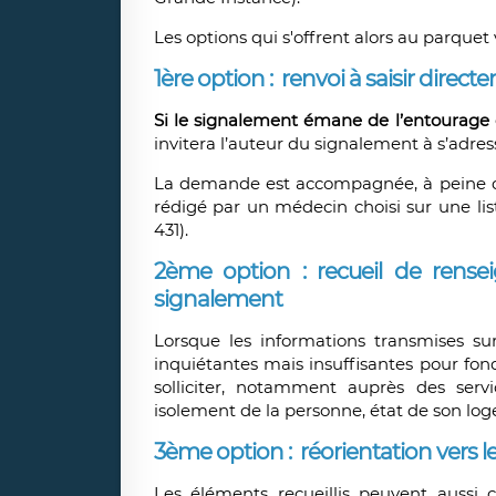
Les options qui s'offrent alors au parquet
1ère option : renvoi à saisir direct
Si le signalement émane de
l’entourage
invitera l’auteur du signalement à s’adres
La demande est accompagnée, à peine d'ir
rédigé par un médecin choisi sur une list
431).
2ème option : recueil de rens
signalement
Lorsque les informations transmises su
inquiétantes mais insuffisantes pour fon
solliciter, notamment auprès des serv
isolement de la personne, état de son log
3ème option : réorientation vers le
Les éléments recueillis peuvent aussi 