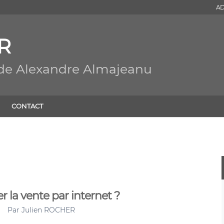
AD
R
 de Alexandre Almajeanu
CONTACT
r la vente par internet ?
Par
Julien ROCHER