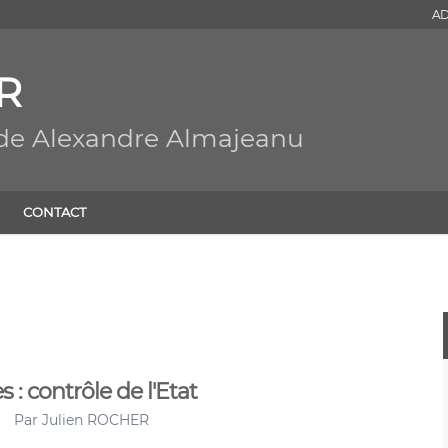
AD
R
 de Alexandre Almajeanu
CONTACT
 : contrôle de l'Etat
Par
Julien ROCHER