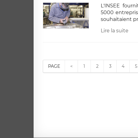
L'INSEE fourni
5000 entrepris
souhaitaient pr
Lire la suite
PAGE
<
1
2
3
4
5