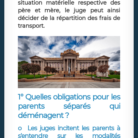
situation matérielle respective des
père et mère, le juge peut ainsi
décider de la répartition des frais de
transport.
1° Quelles obligations pour les
parents séparés qui
déménagent ?
o
Les juges incitent les parents à
s’entendre sur les modalités