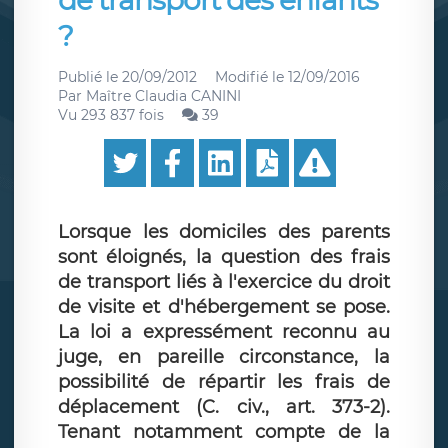
de transport des enfants
?
Publié le
20/09/2012
Modifié le
12/09/2016
Par
Maître Claudia CANINI
Vu 293 837 fois
39
Lorsque les domiciles des parents
sont éloignés, la question des frais
de transport liés à l'exercice du droit
de visite et d'hébergement se pose.
La loi a expressément reconnu au
juge, en pareille circonstance, la
possibilité de répartir les frais de
déplacement (C. civ., art. 373-2).
Tenant notamment compte de la