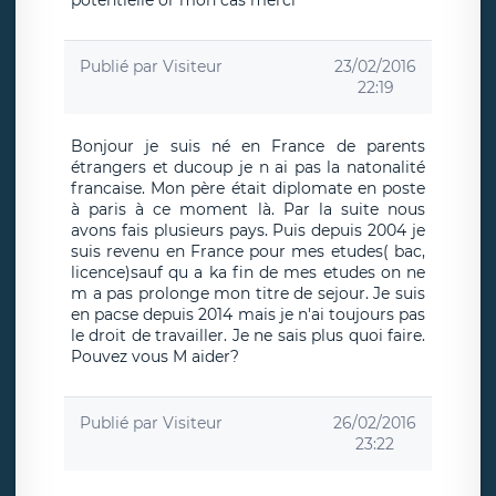
potentielle or mon cas merci
Publié par
Visiteur
23/02/2016
22:19
Bonjour je suis né en France de parents
étrangers et ducoup je n ai pas la natonalité
francaise. Mon père était diplomate en poste
à paris à ce moment là. Par la suite nous
avons fais plusieurs pays. Puis depuis 2004 je
suis revenu en France pour mes etudes( bac,
licence)sauf qu a ka fin de mes etudes on ne
m a pas prolonge mon titre de sejour. Je suis
en pacse depuis 2014 mais je n'ai toujours pas
le droit de travailler. Je ne sais plus quoi faire.
Pouvez vous M aider?
Publié par
Visiteur
26/02/2016
23:22