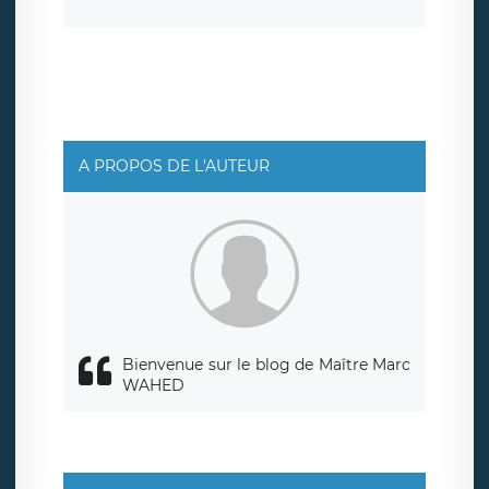
consentement à tout moment. Vous disposez également
d’un droit d’accès, de rectification ou de limitation du
traitement relatif à vos données à caractère personnel,
ainsi que d’un droit à la portabilité de vos données. Vous
pouvez exercer ces droits auprès du délégué à la
protection des données de LÉGAVOX qui exerce au siège
social de LÉGAVOX et est joignable à l’adresse mail
suivante : donneespersonnelles@legavox.fr. Le
responsable de traitement est la société LÉGAVOX, sis 9
rue Léopold Sédar Senghor, joignable à l’adresse mail :
responsabledetraitement@legavox.fr. Vous avez
A PROPOS DE L'AUTEUR
également le droit d’introduire une réclamation auprès
d’une autorité de contrôle.
Bienvenue sur le blog de Maître Marc
WAHED