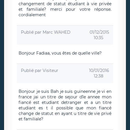
changement de statut étudiant à vie privée
et familiale? merci pour votre réponse.
cordialement
Publié par
Marc WAHED
01/12/2015
10:35
Bonjour Fadiaa, vous êtes de quelle ville?
Publié par
Visiteur
10/01/2016
12:38
Bonjour je suis Bah je suis guineenne je vi en
france jai un titre de sejour d1e annee mon
fiancé est etudiant detranger et a un titre
etudiant es t il possible que mon fiancé
change de statut en ayant u titre de vie privé
et familiale?