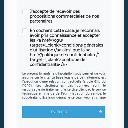
J'accepte de recevoir des
propositions commerciales de nos
partenaires
En cochant cette case, je reconnais
avoir pris connaissance et accepter
les <a href='/cgu/'
target='_blank'>conditions générales
d'utilisation</a> ainsi que la <a
href='/politique-de-confidentialite/'
target='_blank'>politique de
confidentialite</a>
Le présent formulaire d’inscription vous permet de vous
inscrire sur le site. La base légale de ce traitement est
l’exécution d’une relation contractuelle (article 6.1.b du
RGPD). Les destinataires des données sont le
responsable de traitement, le service client et le service
technique en charge de l’administration du service, le
sous-traitant Scalingo gérant le serveur web, ainsi que
toute personne légalement autorisée. Le formulaire
d’inscription est hébergé sur un serveur hébergé par
Scalingo, basé en France et offrant des
clauses de
PUBLIER
protection conformes au RGPD
. Les données collectées
sont conservées jusqu’à ce que l’Internaute en sollicite la
suppression, étant entendu que vous pouvez demander
la suppression de vos données et retirer votre