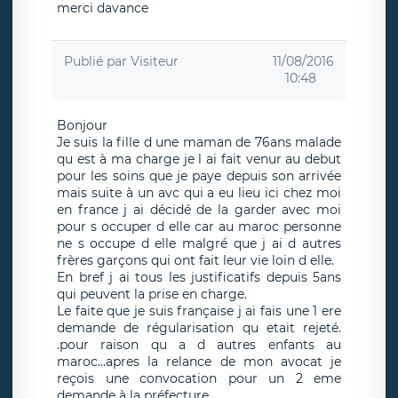
merci davance
Publié par
Visiteur
11/08/2016
10:48
Bonjour
Je suis la fille d une maman de 76ans malade
qu est à ma charge je l ai fait venur au debut
pour les soins que je paye depuis son arrivée
mais suite à un avc qui a eu lieu ici chez moi
en france j ai décidé de la garder avec moi
pour s occuper d elle car au maroc personne
ne s occupe d elle malgré que j ai d autres
frères garçons qui ont fait leur vie loin d elle.
En bref j ai tous les justificatifs depuis 5ans
qui peuvent la prise en charge.
Le faite que je suis française j ai fais une 1 ere
demande de régularisation qu etait rejeté.
.pour raison qu a d autres enfants au
maroc...apres la relance de mon avocat je
reçois une convocation pour un 2 eme
demande à la préfecture.