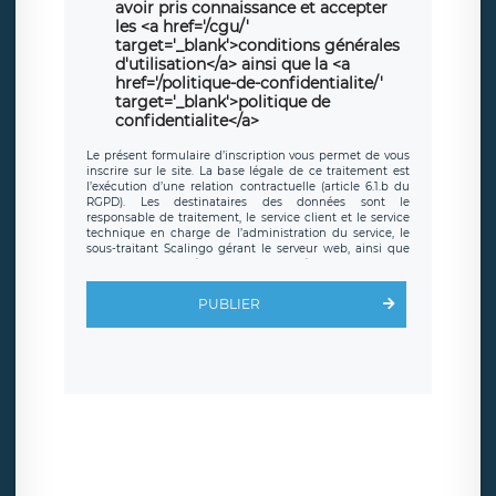
avoir pris connaissance et accepter
les <a href='/cgu/'
target='_blank'>conditions générales
d'utilisation</a> ainsi que la <a
href='/politique-de-confidentialite/'
target='_blank'>politique de
confidentialite</a>
Le présent formulaire d’inscription vous permet de vous
inscrire sur le site. La base légale de ce traitement est
l’exécution d’une relation contractuelle (article 6.1.b du
RGPD). Les destinataires des données sont le
responsable de traitement, le service client et le service
technique en charge de l’administration du service, le
sous-traitant Scalingo gérant le serveur web, ainsi que
toute personne légalement autorisée. Le formulaire
d’inscription est hébergé sur un serveur hébergé par
Scalingo, basé en France et offrant des
clauses de
PUBLIER
protection conformes au RGPD
. Les données collectées
sont conservées jusqu’à ce que l’Internaute en sollicite la
suppression, étant entendu que vous pouvez demander
la suppression de vos données et retirer votre
consentement à tout moment. Vous disposez également
d’un droit d’accès, de rectification ou de limitation du
traitement relatif à vos données à caractère personnel,
ainsi que d’un droit à la portabilité de vos données. Vous
pouvez exercer ces droits auprès du délégué à la
protection des données de LÉGAVOX qui exerce au siège
social de LÉGAVOX et est joignable à l’adresse mail
suivante : donneespersonnelles@legavox.fr. Le