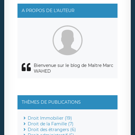
responsable de traitement est la société LÉGAVOX, sis 9
rue Léopold Sédar Senghor, joignable à l’adresse mail :
responsabledetraitement@legavox.fr. Vous avez
A PROPOS DE L'AUTEUR
également le droit d’introduire une réclamation auprès
d’une autorité de contrôle.
Bienvenue sur le blog de Maître Marc
WAHED
THÈMES DE PUBLICATIONS
Droit Immobilier (19)
Droit de la Famille (7)
Droit des étrangers (6)