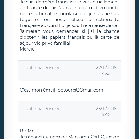
Je suis de mère française je vie actuellement
en France depuis 2 ans le juge met en doute
notre nationalite togolaise car je suis née au
togo et on nous refuse la nationalité
française aujourd'hui je souffre a cause de ca
Jaimerait vous demander si j'ai la chance
d'obtenir les papiers français ou là carte de
séjour vie privé familial
Mercie
Publié par
Visiteur
22/11/2016
14:52
C'est mon émail jobtoure@Gmail.com
Publié par
Visiteur
25/11/2016
15:45
Bjr Mr,
Je répond au nom de Mantama Carl Quinson