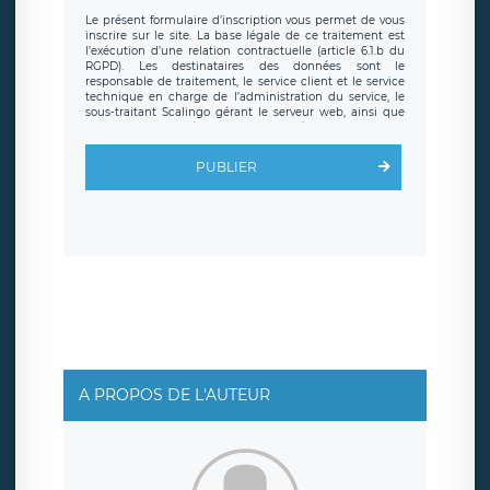
Le présent formulaire d’inscription vous permet de vous
inscrire sur le site. La base légale de ce traitement est
l’exécution d’une relation contractuelle (article 6.1.b du
RGPD). Les destinataires des données sont le
responsable de traitement, le service client et le service
technique en charge de l’administration du service, le
sous-traitant Scalingo gérant le serveur web, ainsi que
toute personne légalement autorisée. Le formulaire
d’inscription est hébergé sur un serveur hébergé par
Scalingo, basé en France et offrant des
clauses de
PUBLIER
protection conformes au RGPD
. Les données collectées
sont conservées jusqu’à ce que l’Internaute en sollicite la
suppression, étant entendu que vous pouvez demander
la suppression de vos données et retirer votre
consentement à tout moment. Vous disposez également
d’un droit d’accès, de rectification ou de limitation du
traitement relatif à vos données à caractère personnel,
ainsi que d’un droit à la portabilité de vos données. Vous
pouvez exercer ces droits auprès du délégué à la
protection des données de LÉGAVOX qui exerce au siège
social de LÉGAVOX et est joignable à l’adresse mail
suivante : donneespersonnelles@legavox.fr. Le
responsable de traitement est la société LÉGAVOX, sis 9
rue Léopold Sédar Senghor, joignable à l’adresse mail :
responsabledetraitement@legavox.fr. Vous avez
A PROPOS DE L'AUTEUR
également le droit d’introduire une réclamation auprès
d’une autorité de contrôle.