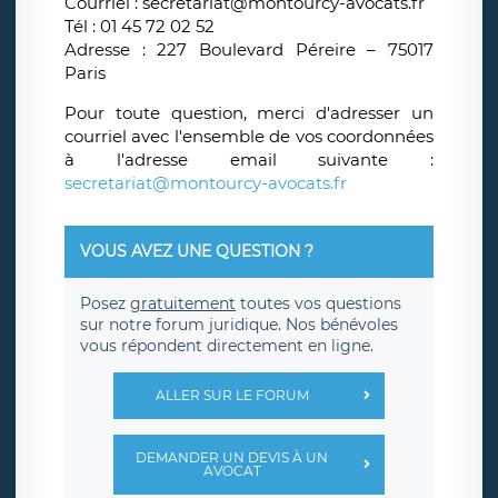
Courriel : secretariat@montourcy-avocats.fr
Tél : 01 45 72 02 52
Adresse : 227 Boulevard Péreire – 75017
Paris
Pour toute question, merci d'adresser un
courriel avec l'ensemble de vos coordonnées
à l'adresse email suivante :
secretariat@montourcy-avocats.fr
VOUS AVEZ UNE QUESTION ?
Posez
gratuitement
toutes vos questions
sur notre forum juridique. Nos bénévoles
vous répondent directement en ligne.
ALLER SUR LE FORUM
DEMANDER UN DEVIS À UN
AVOCAT