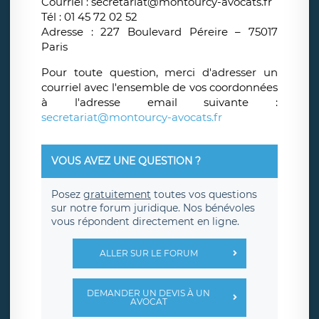
Courriel : secretariat@montourcy-avocats.fr
Tél : 01 45 72 02 52
Adresse : 227 Boulevard Péreire – 75017
Paris
Pour toute question, merci d'adresser un
courriel avec l'ensemble de vos coordonnées
à l'adresse email suivante :
secretariat@montourcy-avocats.fr
VOUS AVEZ UNE QUESTION ?
Posez
gratuitement
toutes vos questions
sur notre forum juridique. Nos bénévoles
vous répondent directement en ligne.
ALLER SUR LE FORUM
DEMANDER UN DEVIS À UN
AVOCAT