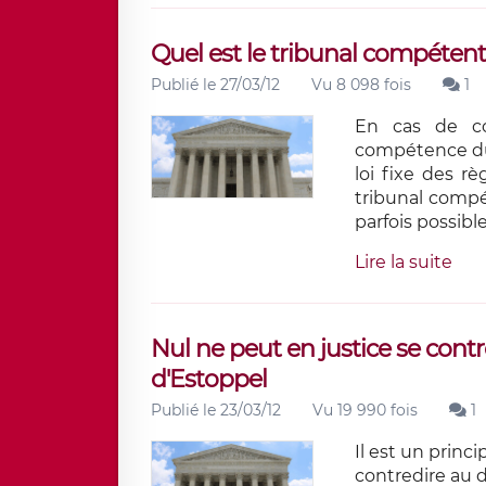
Quel est le tribunal compétent 
Publié le 27/03/12
Vu 8 098 fois
1
En cas de co
compétence du t
loi fixe des 
tribunal compét
parfois possibl
Lire la suite
Nul ne peut en justice se contr
d'Estoppel
Publié le 23/03/12
Vu 19 990 fois
1
Il est un princi
contredire au 