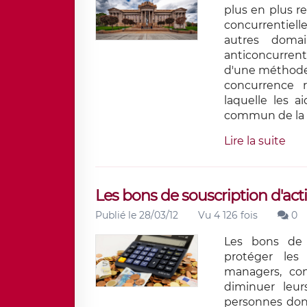
plus en plus r
concurrentielle
autres doma
anticoncurrent
d'une méthode 
concurrence 
laquelle les 
commun de la 
Lire la suite
Les bons de souscription d'act
Publié le 28/03/12
Vu 4 126 fois
0
Les bons de s
protéger les 
managers, con
diminuer leur
personnes dont