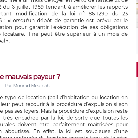
fonné à un mois de loyer en vertu de l’article 22 de
2 du 6 juillet 1989 tendant à améliorer les rapports
ortant modification de la loi n° 86-1290 du 23
 : «Lorsqu'un dépôt de garantie est prévu par le
ation pour garantir l'exécution de ses obligations
le locataire, il ne peut être supérieur à un mois de
al ».
e mauvais payeur ?
Par
Mourad Medjnah
e type de location (bail d’habitation ou location en
lleur peut recourir à la procédure d’expulsion si son
ie pas ses loyers. Mais la procédure d’expulsion reste
très encadrée par la loi, de sorte que toutes les
urales doivent être parfaitement maîtrisées pour
n aboutisse. En effet, la loi est soucieuse d’une