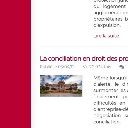
protection juri
du logement 
agglomération
propriétaires 
d’expulsion.
Lire la suite
La conciliation en droit des pr
Publié le 05/04/12
Vu 26 934 fois
1
Même lorsqu’il
d'alerte, le 
surmonter les di
finalement p
difficultés en
d’entreprise
négociation 
conciliation.