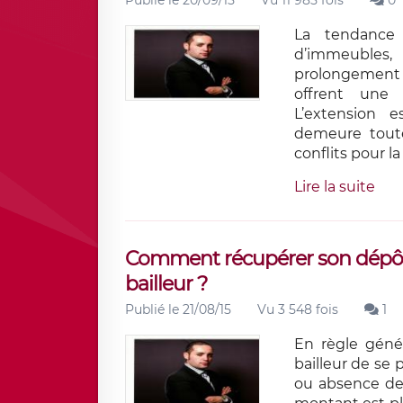
Publié le 20/09/15
Vu 11 985 fois
0
La tendance 
d’immeubles,
prolongement
offrent une 
L’extension e
demeure toute
conflits pour la
Lire la suite
Comment récupérer son dépôt 
bailleur ?
Publié le 21/08/15
Vu 3 548 fois
1
En règle génér
bailleur de se
ou absence de 