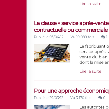
Lire la suite
La clause « service après-vente
contractuelle ou commerciale
Publié le 03/04/12
Vu 10 089 fois
1
Le fabriquant o
service après 
vente du bien v
dont la mise e
Lire la suite
Pour une approche économique
Publié le 29/03/12
Vu 3 170 fois
0
Les autorités 