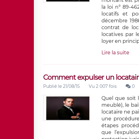
montant est pla
la loi n° 89-46
locatifs et p
décembre 1986
contrat de loc
locatives par 
loyer en princip
Lire la suite
Comment expulser un locatair
Publié le 21/08/15
Vu 2 007 fois
0
Quel que soit l
meublé), le bai
locataire ne pa
une procédure 
étapes procéd
que l’expulsio