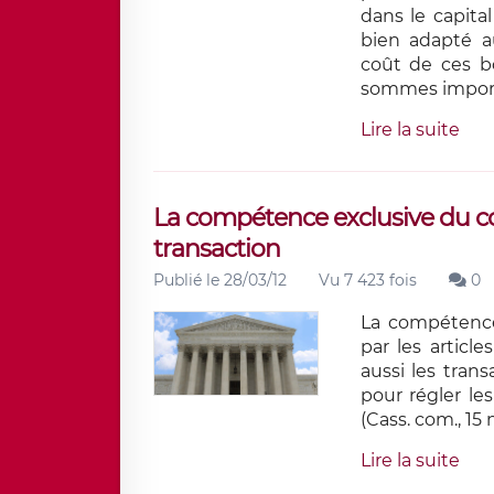
dans le capita
bien adapté a
coût de ces bo
sommes import
Lire la suite
La compétence exclusive du c
transaction
Publié le 28/03/12
Vu 7 423 fois
0
La compétence
par les article
aussi les tran
pour régler le
(Cass. com., 15
Lire la suite