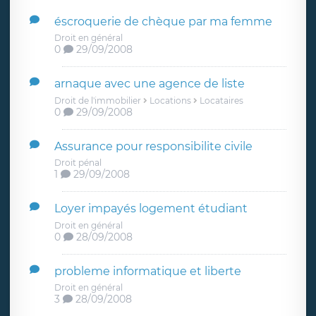
éscroquerie de chèque par ma femme
Droit en général
0
29/09/2008
arnaque avec une agence de liste
Droit de l'immobilier
Locations
Locataires
0
29/09/2008
Assurance pour responsibilite civile
Droit pénal
1
29/09/2008
Loyer impayés logement étudiant
Droit en général
0
28/09/2008
probleme informatique et liberte
Droit en général
3
28/09/2008