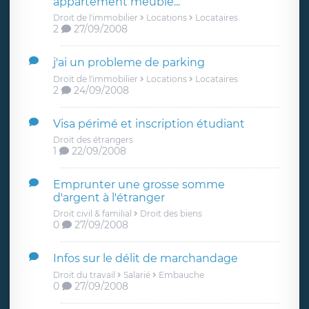
appartement meublé...
Droit de l'immobilier
Locations
Locataires
2
27/09/2008
j'ai un probleme de parking
Droit de l'immobilier
Locations
Locataires
2
24/09/2008
Visa périmé et inscription étudiant
Droit des étrangers
1
22/09/2008
Emprunter une grosse somme
d'argent à l'étranger
Droit civil & familial
Droit des biens
0
27/09/2008
Infos sur le délit de marchandage
Droit du travail
Salarié
Embauche
0
27/09/2008