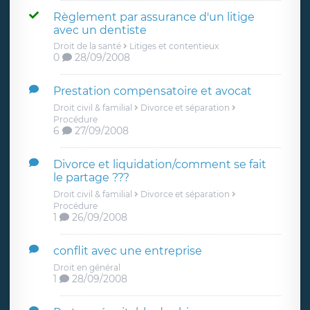
Règlement par assurance d'un litige
avec un dentiste
Droit de la santé
Litiges et contentieux
0
28/09/2008
Prestation compensatoire et avocat
Droit civil & familial
Divorce et séparation
Procédure
6
27/09/2008
Divorce et liquidation/comment se fait
le partage ???
Droit civil & familial
Divorce et séparation
Procédure
1
26/09/2008
conflit avec une entreprise
Droit en général
1
28/09/2008