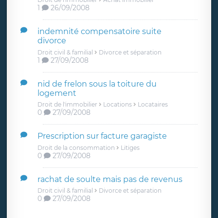
1
26/09/2008
indemnité compensatoire suite
divorce
Droit civil & familial
Divorce et séparation
1
27/09/2008
nid de frelon sous la toiture du
logement
Droit de l'immobilier
Locations
Locataires
0
27/09/2008
Prescription sur facture garagiste
Droit de la consommation
Litiges
0
27/09/2008
rachat de soulte mais pas de revenus
Droit civil & familial
Divorce et séparation
0
27/09/2008