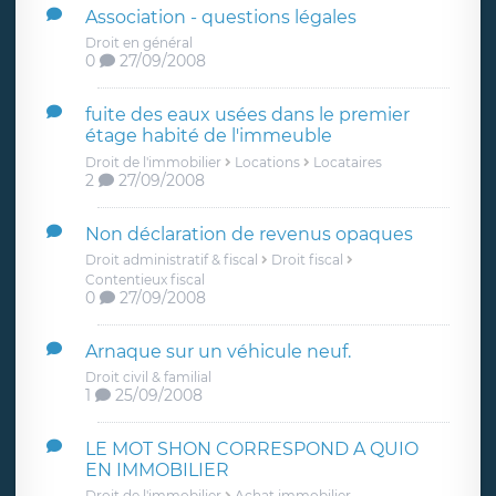
Association - questions légales
Droit en général
0
27/09/2008
fuite des eaux usées dans le premier
étage habité de l'immeuble
Droit de l'immobilier
Locations
Locataires
2
27/09/2008
Non déclaration de revenus opaques
Droit administratif & fiscal
Droit fiscal
Contentieux fiscal
0
27/09/2008
Arnaque sur un véhicule neuf.
Droit civil & familial
1
25/09/2008
LE MOT SHON CORRESPOND A QUIO
EN IMMOBILIER
Droit de l'immobilier
Achat immobilier