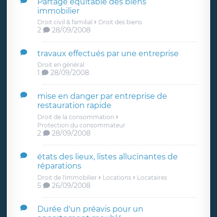
Partage équitable des biens
immobilier
Droit civil & familial
Droit des biens
2
28/09/2008
travaux effectués par une entreprise
Droit en général
1
28/09/2008
mise en danger par entreprise de
restauration rapide
Droit de la consommation
Protection du consommateur
2
28/09/2008
états des lieux, listes allucinantes de
réparations
Droit de l'immobilier
Locations
Locataires
5
26/09/2008
Durée d'un préavis pour un