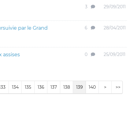
3
29/09/2011
ursuivie par le Grand
6
28/04/2011
x assises
0
25/09/2011
133
134
135
136
137
138
139
140
>
>>