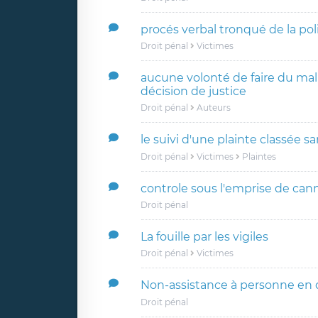
procés verbal tronqué de la pol
Droit pénal
Victimes
aucune volonté de faire du mal 
décision de justice
Droit pénal
Auteurs
le suivi d'une plainte classée sa
Droit pénal
Victimes
Plaintes
controle sous l'emprise de can
Droit pénal
La fouille par les vigiles
Droit pénal
Victimes
Non-assistance à personne en 
Droit pénal