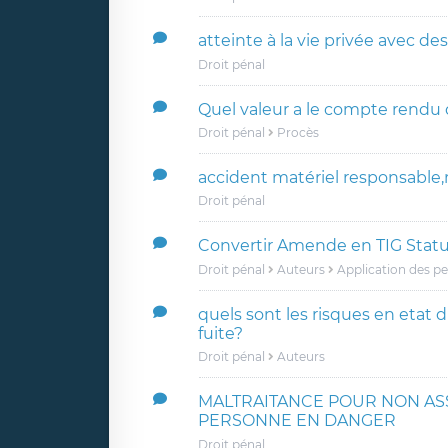
atteinte à la vie privée avec d
Droit pénal
Quel valeur a le compte rendu 
Droit pénal
Procès
accident matériel responsable,m
Droit pénal
Convertir Amende en TIG Statuan
Droit pénal
Auteurs
Application des pe
quels sont les risques en etat d
fuite?
Droit pénal
Auteurs
MALTRAITANCE POUR NON AS
PERSONNE EN DANGER
Droit pénal