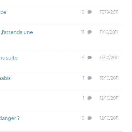
ice
0
17/10/2011
,j'attends une
11
11/10/2011
ns suite
6
13/10/2011
nabis
1
13/10/2011
1
12/10/2011
danger ?
0
12/10/2011