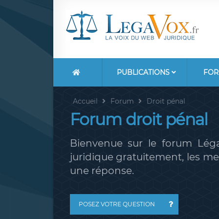
PUBLICATIONS
FOR
Accueil
Forum
Droit pénal
Forum droit pénal
Bienvenue sur le forum Léga
juridique gratuitement, les 
une réponse.
POSEZ VOTRE QUESTION