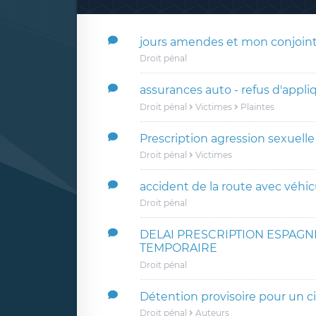
jours amendes et mon conjoint 
Droit pénal
assurances auto - refus d'appliqu
Droit pénal
Victimes
Plaintes
Prescription agression sexuell
Droit pénal
Victimes
accident de la route avec véhic
Droit pénal
DELAI PRESCRIPTION ESPAGN
TEMPORAIRE
Droit pénal
Détention provisoire pour un 
Droit pénal
Auteurs