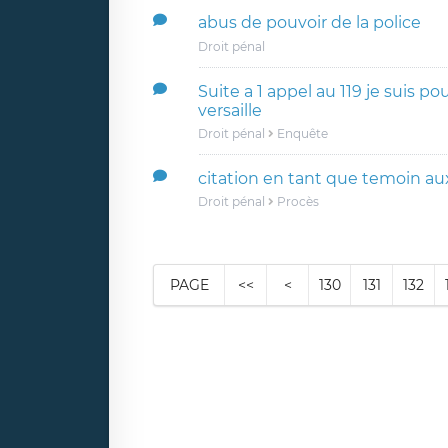
abus de pouvoir de la police
Droit pénal
Suite a 1 appel au 119 je suis po
versaille
Droit pénal
Enquête
citation en tant que temoin au
Droit pénal
Procès
PAGE
<<
<
130
131
132