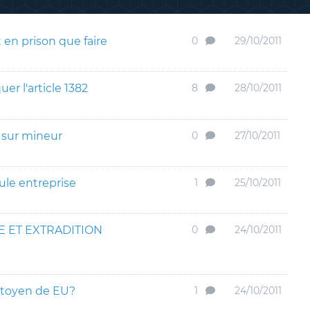
en prison que faire
0
29/10/2011
er l'article 1382
8
28/10/2011
e sur mineur
0
27/10/2011
ule entreprise
1
25/10/2011
E ET EXTRADITION
0
24/10/2011
citoyen de EU?
1
24/10/2011