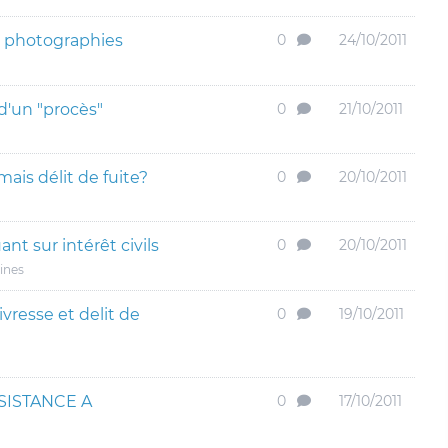
es photographies
0
24/10/2011
d'un "procès"
0
21/10/2011
ais délit de fuite?
0
20/10/2011
t sur intérêt civils
0
20/10/2011
ines
ivresse et delit de
0
19/10/2011
SISTANCE A
0
17/10/2011