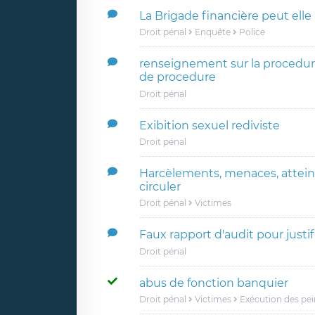
La Brigade financière peut elle 
Droit pénal
Enquête
Police
renseignement sur la procedur
de procedure
Droit pénal
Exibition sexuel rediviste
Droit pénal
Harcèlements, menaces, atteinte
circuler
Droit pénal
Victimes
Faux rapport d'audit pour justi
Droit pénal
abus de fonction banquier
Droit pénal
Victimes
Exécution des pei