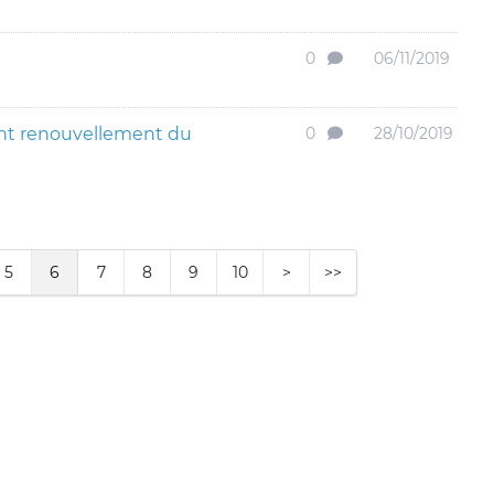
0
06/11/2019
t renouvellement du
0
28/10/2019
5
6
7
8
9
10
>
>>