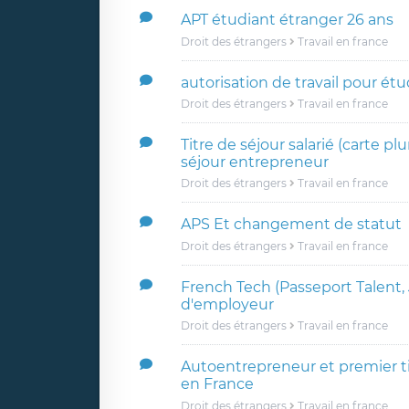
APT étudiant étranger 26 ans
Droit des étrangers
Travail en france
autorisation de travail pour étu
Droit des étrangers
Travail en france
Titre de séjour salarié (carte plu
séjour entrepreneur
Droit des étrangers
Travail en france
APS Et changement de statut
Droit des étrangers
Travail en france
French Tech (Passeport Talent,
d'employeur
Droit des étrangers
Travail en france
Autoentrepreneur et premier tit
en France
Droit des étrangers
Travail en france