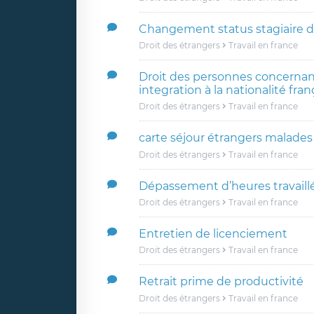
Changement status stagiaire de
Droit des étrangers
Travail en france
Droit des personnes concerna
integration à la nationalité fran
Droit des étrangers
Travail en france
carte séjour étrangers malades
Droit des étrangers
Travail en france
Dépassement d’heures travail
Droit des étrangers
Travail en france
Entretien de licenciement
Droit des étrangers
Travail en france
Retrait prime de productivité
Droit des étrangers
Travail en france