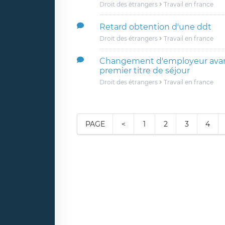
Droit des étrangers
Travail en france
Retard obtention d'une ddt
Droit des étrangers
Travail en france
Changement d'employeur avan
premier titre de séjour
Droit des étrangers
Travail en france
PAGE
<
1
2
3
4