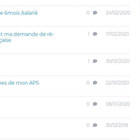
 6mois /salarié
0
24/02/2020
nt ma demande de ré-
1
17/02/2020
çaise
1
30/01/2020
lées de mon APS
0
22/01/2020
0
08/01/2020
0
30/12/2019