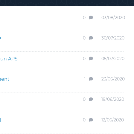
0
03/08/2020
D
0
30/07/2020
c un APS
0
05/07/2020
ment
1
23/06/2020
0
19/06/2020
l
0
12/06/2020