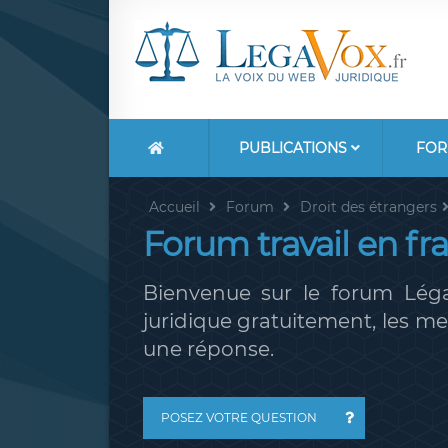
PUBLICATIONS
FOR
Accueil
Forum
Droit des étrangers
Forum travail en fr
Bienvenue sur le forum Léga
juridique gratuitement, les 
une réponse.
POSEZ VOTRE QUESTION