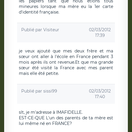
les papiers tant que nous étions tous
mineures lorsque ma mère eu la 1er carte
d'identité française.
Publié par
Visiteur
02/03/2012
17:39
je veux ajouté que mes deux frère et ma
sœur ont aller à l'école en France pendant 3
mois après ils ont revenue.Et que ma grande
sœur été visité la France avec mes parent
mais elle été petite.
Publié par
sissi99
02/03/2012
17:40
slt, je m'adresse à IMAFIDELLE.
EST-CE-QUE L'un des parents de ta mère est
lui même né en FRANCE?