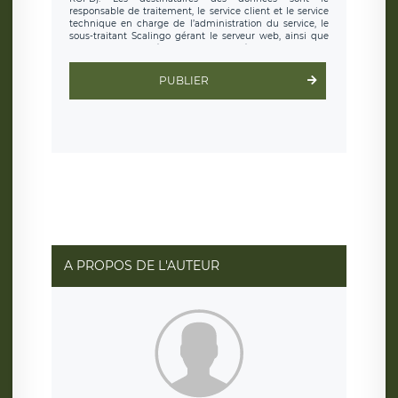
responsable de traitement, le service client et le service
technique en charge de l’administration du service, le
sous-traitant Scalingo gérant le serveur web, ainsi que
toute personne légalement autorisée. Le formulaire
d’inscription est hébergé sur un serveur hébergé par
Scalingo, basé en France et offrant des
clauses de
PUBLIER
protection conformes au RGPD
. Les données collectées
sont conservées jusqu’à ce que l’Internaute en sollicite la
suppression, étant entendu que vous pouvez demander
la suppression de vos données et retirer votre
consentement à tout moment. Vous disposez également
d’un droit d’accès, de rectification ou de limitation du
traitement relatif à vos données à caractère personnel,
ainsi que d’un droit à la portabilité de vos données. Vous
pouvez exercer ces droits auprès du délégué à la
protection des données de LÉGAVOX qui exerce au siège
social de LÉGAVOX et est joignable à l’adresse mail
suivante : donneespersonnelles@legavox.fr. Le
responsable de traitement est la société LÉGAVOX, sis 9
rue Léopold Sédar Senghor, joignable à l’adresse mail :
responsabledetraitement@legavox.fr. Vous avez
A PROPOS DE L'AUTEUR
également le droit d’introduire une réclamation auprès
d’une autorité de contrôle.