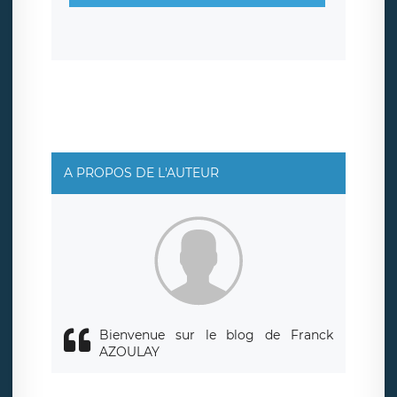
sont conservées jusqu’à ce que l’Internaute en sollicite la
suppression, étant entendu que vous pouvez demander
la suppression de vos données et retirer votre
consentement à tout moment. Vous disposez également
d’un droit d’accès, de rectification ou de limitation du
traitement relatif à vos données à caractère personnel,
ainsi que d’un droit à la portabilité de vos données. Vous
pouvez exercer ces droits auprès du délégué à la
protection des données de LÉGAVOX qui exerce au siège
social de LÉGAVOX et est joignable à l’adresse mail
suivante : donneespersonnelles@legavox.fr. Le
responsable de traitement est la société LÉGAVOX, sis 9
rue Léopold Sédar Senghor, joignable à l’adresse mail :
responsabledetraitement@legavox.fr. Vous avez
A PROPOS DE L'AUTEUR
également le droit d’introduire une réclamation auprès
d’une autorité de contrôle.
Bienvenue sur le blog de Franck
AZOULAY