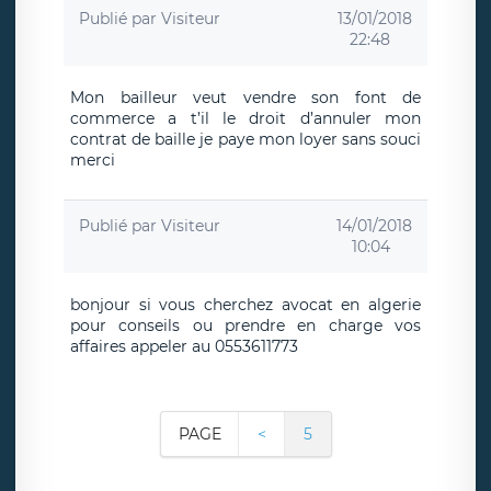
Publié par
Visiteur
13/01/2018
22:48
Mon bailleur veut vendre son font de
commerce a t’il le droit d’annuler mon
contrat de baille je paye mon loyer sans souci
merci
Publié par
Visiteur
14/01/2018
10:04
bonjour si vous cherchez avocat en algerie
pour conseils ou prendre en charge vos
affaires appeler au 0553611773
PAGE
<
5