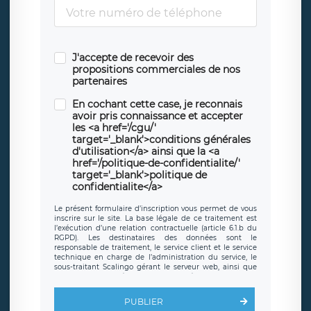
J'accepte de recevoir des
propositions commerciales de nos
partenaires
En cochant cette case, je reconnais
avoir pris connaissance et accepter
les <a href='/cgu/'
target='_blank'>conditions générales
d'utilisation</a> ainsi que la <a
href='/politique-de-confidentialite/'
target='_blank'>politique de
confidentialite</a>
Le présent formulaire d’inscription vous permet de vous
inscrire sur le site. La base légale de ce traitement est
l’exécution d’une relation contractuelle (article 6.1.b du
RGPD). Les destinataires des données sont le
responsable de traitement, le service client et le service
technique en charge de l’administration du service, le
sous-traitant Scalingo gérant le serveur web, ainsi que
toute personne légalement autorisée. Le formulaire
d’inscription est hébergé sur un serveur hébergé par
Scalingo, basé en France et offrant des
clauses de
PUBLIER
protection conformes au RGPD
. Les données collectées