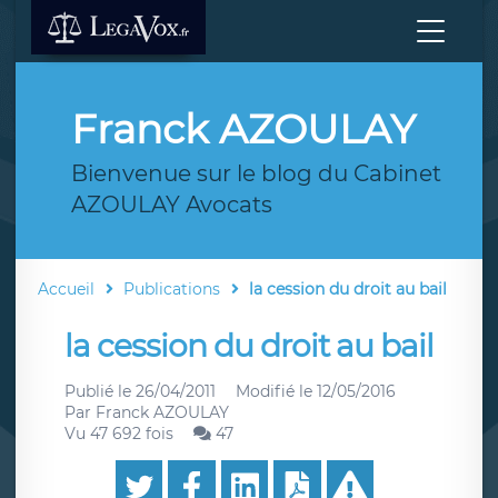
Franck AZOULAY
Bienvenue sur le blog du Cabinet
AZOULAY Avocats
Accueil
Publications
la cession du droit au bail
la cession du droit au bail
Publié le
26/04/2011
Modifié le
12/05/2016
Par
Franck AZOULAY
Vu 47 692 fois
47