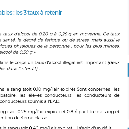
bles : les 3 taux à retenir
 taux d’alcool de 0,20 g à 0,25 g en moyenne. Ce taux
santé, le degré de fatigue ou de stress, mais aussi le
iques physiques de la personne : pour les plus minces,
lcool de 0,30 g ».
ans le corps un taux d’alcool illégal est important
(deux
ez dans l’interdit) ….
s le sang (soit 0,10 mg/l’air expiré)
Sont concernés : les
batoire, les élèves conducteurs, les conducteurs de
conducteurs soumis à l'EAD.
g (soit 0,25 mg/l’air expire) et 0,8 /l par litre de sang et
avention de 4eme classe
e sang (soit 0,40 mg/l air expiré) : il s’agit d’un délit