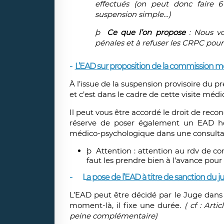
effectués
(on peut donc faire 
suspension simple…)
þ
Ce que l’on propose
:
Nous vo
pénales et à refuser les CRPC pour
-
L’EAD sur proposition de la commission mé
À l’issue de la suspension provisoire du pr
et c’est dans le cadre de cette visite méd
Il peut vous être accordé le droit de rec
réserve de poser également un EAD hom
médico-psychologique dans une consultat
þ
Attention : attention au rdv de co
faut les prendre bien à l’avance pour
-
L
a pose de l’EAD à titre de sanction du j
L’EAD peut être décidé par le Juge dan
moment-là, il fixe une durée
.
( cf : Art
peine complémentaire)