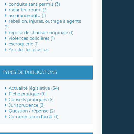
conduite sans permis (3)
radar feu rouge (3)
assurance auto (1)
rebellion, injures, outrage à agents
(1)
reprise de chanson originale (1)
violences policières (1)
escroquerie (1)
Articles les plus lus
TYPES DE PUBLICATIONS
Actualité législative (34)
Fiche pratique (9)
Conseils pratiques (6)
Jurisprudence (3)
Question / réponse (2)
Commentaire d'arrêt (1)