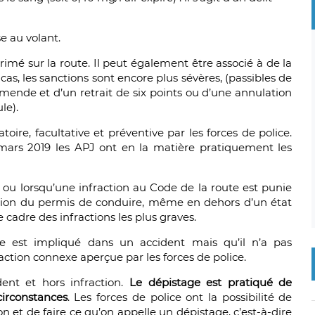
 au volant.
rimé sur la route. Il peut également être associé à de la
s, les sanctions sont encore plus sévères, (passibles de
ende et d’un retrait de six points ou d’une annulation
le).
oire, facultative et préventive par les forces de police.
ars 2019 les APJ ont en la matière pratiquement les
nt ou lorsqu’une infraction au Code de la route est punie
ion du permis de conduire, même en dehors d’un état
 cadre des infractions les plus graves.
e est impliqué dans un accident mais qu’il n’a pas
tion connexe aperçue par les forces de police.
dent et hors infraction.
Le dépistage est pratiqué de
circonstances
. Les forces de police ont la possibilité de
on et de faire ce qu’on appelle un dépistage, c’est-à-dire