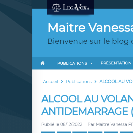
Maitre Vaness
Bienvenue sur le blog
PRÉSENTATION
PUBLICATIONS
Accueil
Publications
ALCOOL AU VO
ALCOOL AU VOLAN
ANTIDEMARRAGE (
Publié le
08/12/2022
Par
Maitre Vanessa F