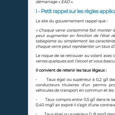
démarrage « EAD ».
I - Petit rappel sur les règles applica
Le site du gouvernement rappel que :
« Chaque verre consommé fait monter le
peut augmenter en fonction de l’état de 
tabagisme ou simplement les caractérist
chaque verre peut représenter un taux d’a
Le risque de se retrouver au volant avec d
verres quelques soit l’alcool et vous bascul
Il convient de retenir les taux légaux :
-
Taux égal ou supérieur à 0,2 g/l dan
conducteurs titulaires d'un permis pro
véhicules de transport en commun et les 
-
Taux compris entre 0,5 g/l dans le san
0,40 mg/l air expiré il s’agit d’une contr
-
Taux égal ou supérieur 0, 8 mg/l dans l