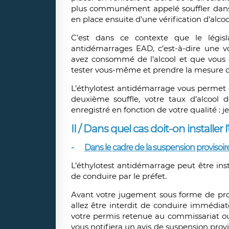
plus communément appelé souffler dans l
en place ensuite d’une vérification d’alc
C’est dans ce contexte que le législ
antidémarrages EAD, c’est-à-dire une vo
avez consommé de l’alcool et que vous 
tester vous-même et prendre la mesure d
L’éthylotest antidémarrage vous permet d
deuxième souffle, votre taux d’alcool
enregistré en fonction de votre qualité :
II / Dans quel cas doit-on installer
-
Dans le cadre de la suspension provisoir
L’éthylotest antidémarrage peut être in
de conduire par le préfet.
Avant votre jugement sous forme de pr
allez être interdit de conduire immédiat
votre permis retenue au commissariat ou 
vous notifiera un avis de suspension provi