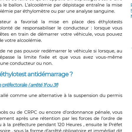
e ballon. L’alcoolémie par dépistage entraîne la mise
oolémie par éthylomètre ou par une analyse sanguine.
ateur a favorisé la mise en place des éthylotests
lonté de responsabiliser le conducteur : lorsque vous
êtes en train de démarrer votre véhicule, vous pouvez
e votre alcoolémie.
e ne pas pouvoir redémarrer le véhicule si lorsque, au
 dépasse la limite fixée et que vous avez vous-même
 jeune conducteur ou non.
 l’éthylotest antidémarrage ?
e préfectorale
( arrêté 1f ou 3f)
stallé comme une alternative à la suspension du permis
ocès ou de CRPC ou encore d’ordonnance pénale, vous
ement après une rétention par les forces de l’ordre de
à la préfecture pendant 120 Heures , ensuite le Préfet
soire , sous la forme d’arrêté obligatoire et immédiat dit