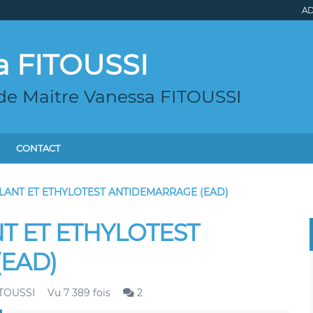
AD
a FITOUSSI
 de Maitre Vanessa FITOUSSI
CONTACT
LANT ET ETHYLOTEST ANTIDEMARRAGE (EAD)
T ET ETHYLOTEST
EAD)
ITOUSSI
Vu 7 389 fois
2