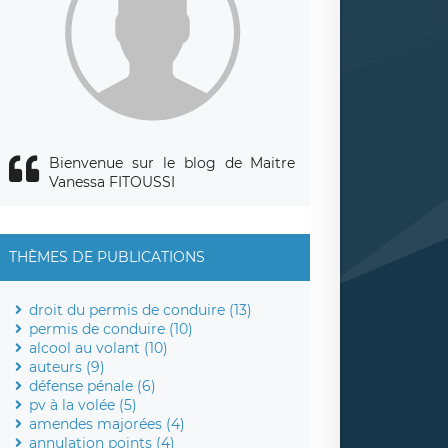
Bienvenue sur le blog de Maitre
Vanessa FITOUSSI
THÈMES DE PUBLICATIONS
droit du permis de conduire (13)
permis de conduire (10)
alcool au volant (10)
auteurs (9)
défense pénale (6)
pv à la volée (5)
amendes majorées (4)
annulation points (4)