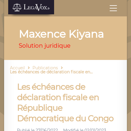
Maxence Kiyana
Solution juridique
Accueil
Publications
Les échéances de déclaration fiscale en...
Les échéances de
déclaration fiscale en
République
Démocratique du Congo
Publié le
27/06/2022
Modifié le
02/01/2023