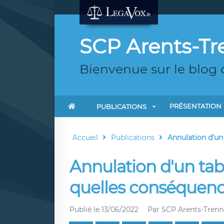
SCP Arents-Tr
Bienvenue sur le blog 
PRÉSENTATION
PUBLICATIONS
Accueil
Publications
Annulation d'un 
Annulation d'un ta
quelles conséquenc
Publié le
13/06/2022
Par
SCP Arents-Trenn