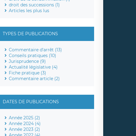
droit des successions (1)
Articles les plus lus
TYPES DE PUBLICATIONS
Commentaire d'arrêt (13)
Conseils pratiques (10)
Jurisprudence (9)
Actualité législative (4)
Fiche pratique (3)
Commentaire article (2)
DATES DE PUBLICATIONS
Année 2025 (2)
Année 2024 (4)
Année 2023 (2)
Année 2022 (4)