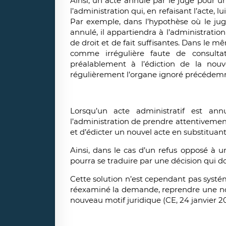
Ainsi, un acte annulé par le juge pour u
l’administration qui, en refaisant l’acte, 
Par exemple, dans l’hypothèse où le jug
annulé, il appartiendra à l’administration
de droit et de fait suffisantes. Dans le m
comme irrégulière faute de consultati
préalablement à l’édiction de la nouv
régulièrement l’organe ignoré précédem
Lorsqu’un acte administratif est an
l’administration de prendre attentivement
et d’édicter un nouvel acte en substituan
Ainsi, dans le cas d’un refus opposé à u
pourra se traduire par une décision qui d
Cette solution n’est cependant pas systém
réexaminé la demande, reprendre une nouv
nouveau motif juridique (CE, 24 janvier 20