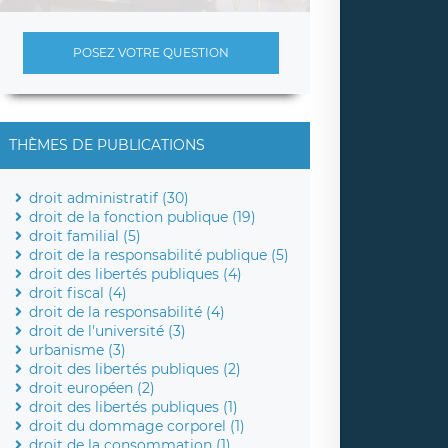
POSEZ VOTRE QUESTION
THÈMES DE PUBLICATIONS
droit administratif (30)
droit de la fonction publique (19)
droit familial (5)
droit de la responsabilité publique (5)
droit des libertés publiques (4)
droit fiscal (4)
droit de la responsabilité (4)
droit de l'université (3)
urbanisme (3)
droit des libertés publiques (2)
droit européen (2)
droit des libertés publiques (1)
droit du dommage corporel (1)
droit de la consommation (1)