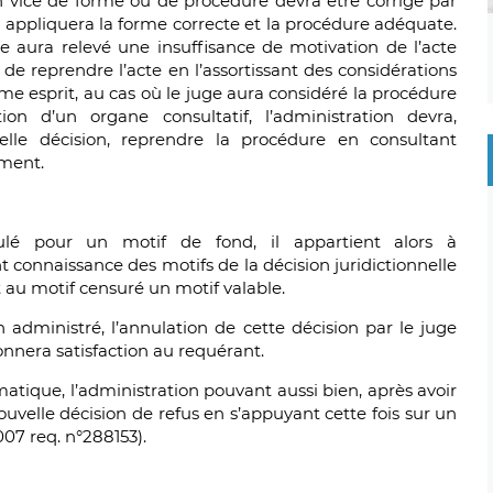
n vice de forme ou de procédure devra être corrigé par
lui appliquera la forme correcte et la procédure adéquate.
e aura relevé une insuffisance de motivation de l’acte
 de reprendre l’acte en l’assortissant des considérations
ême esprit, au cas où le juge aura considéré la procédure
on d’un organe consultatif, l’administration devra,
elle décision, reprendre la procédure en consultant
ment.
nulé pour un motif de fond, il appartient alors à
 connaissance des motifs de la décision juridictionnelle
t au motif censuré un motif valable.
n administré, l’annulation de cette décision par le juge
onnera satisfaction au requérant.
atique, l’administration pouvant aussi bien, après avoir
elle décision de refus en s’appuyant cette fois sur un
07 req. n°288153).