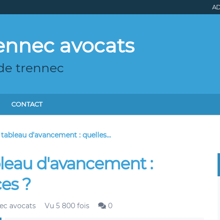
AD
ennec avocats
de trennec
CONTACT
tableau d'avancement : quelles...
bleau d'avancement :
es ?
ec avocats
Vu 5 800 fois
0