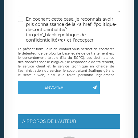
En cochant cette case, je reconnais avoir
pris connaissance de la <a href='/politique-
de-confidentialite/'
target='_blank'>politique de
confidentialité</a> et l'accepter
Le présent formulaire de contact vous permet de contacter
le détenteur de ce blog. La base légale de ce traitement est
le consentement (article 6.1.a du RGPD). Les destinataires
des données sont le blogueur, le responsable de traitement,
le service client et le service technique en charge de
l’administration du service, le sous-traitant Scalingo gérant
le serveur web, ainsi que toute personne légalement
autorisée. Le formulaire de contact à destination du
blogueur est hébergé sur un serveur hébergé par Scalingo,
ENVOYER
basé en France et offrant des
clauses de protection
conformes au RGPD
. Les données collectées sont conservées
jusqu’à ce que l’Internaute en sollicite la suppression, étant
entendu que vous pouvez demander la suppression de vos
données et retirer votre consentement à tout moment. Vous
disposez également d’un droit d’accès, de rectification ou de
limitation du traitement relatif à vos données à caractère
personnel, ainsi que d’un droit à la portabilité de vos
A PROPOS DE L'AUTEUR
données. Vous pouvez exercer ces droits auprès du délégué
à la protection des données de LÉGAVOX qui exerce au
siège social de LÉGAVOX et est joignable à l’adresse mail
suivante : donneespersonnelles@legavox.fr. Le responsable