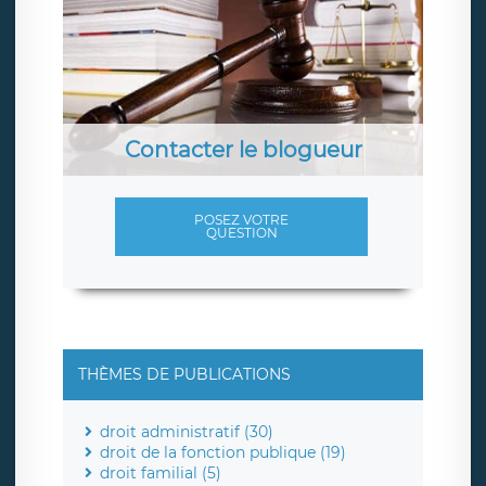
Contacter le blogueur
POSEZ VOTRE
QUESTION
THÈMES DE PUBLICATIONS
droit administratif (30)
droit de la fonction publique (19)
droit familial (5)