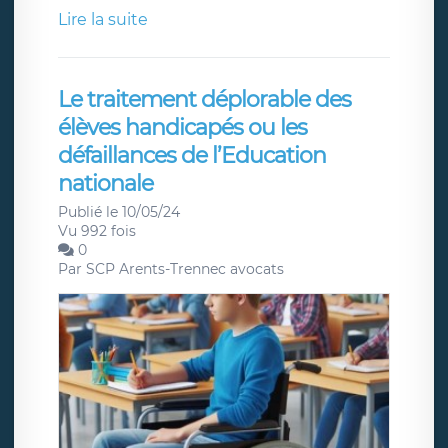
Lire la suite
Le traitement déplorable des
élèves handicapés ou les
défaillances de l’Education
nationale
Publié le 10/05/24
Vu 992 fois
0
Par
SCP Arents-Trennec avocats