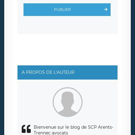
d’inscription est hébergé sur un serveur hébergé par
Scalingo, basé en France et offrant des
clauses de
PUBLIER
protection conformes au RGPD
. Les données collectées
sont conservées jusqu’à ce que l’Internaute en sollicite la
suppression, étant entendu que vous pouvez demander
la suppression de vos données et retirer votre
consentement à tout moment. Vous disposez également
d’un droit d’accès, de rectification ou de limitation du
traitement relatif à vos données à caractère personnel,
ainsi que d’un droit à la portabilité de vos données. Vous
pouvez exercer ces droits auprès du délégué à la
protection des données de LÉGAVOX qui exerce au siège
social de LÉGAVOX et est joignable à l’adresse mail
suivante : donneespersonnelles@legavox.fr. Le
responsable de traitement est la société LÉGAVOX, sis 9
rue Léopold Sédar Senghor, joignable à l’adresse mail :
responsabledetraitement@legavox.fr. Vous avez
A PROPOS DE L'AUTEUR
également le droit d’introduire une réclamation auprès
d’une autorité de contrôle.
Bienvenue sur le blog de SCP Arents-
Trennec avocats