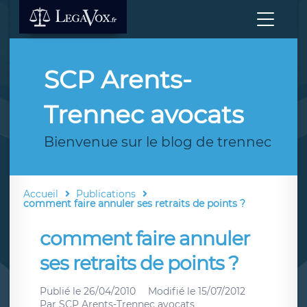
SCP Arents-
Trennec avocats
Bienvenue sur le blog de trennec
Accueil
Publications
comment faire annuler ses retraits de points ?
comment faire annuler
ses retraits de points ?
Publié le
26/04/2010
Modifié le
15/07/2012
Par
SCP Arents-Trennec avocats