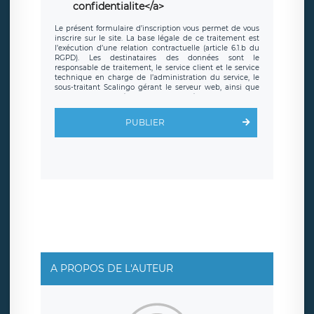
confidentialite</a>
Le présent formulaire d’inscription vous permet de vous
inscrire sur le site. La base légale de ce traitement est
l’exécution d’une relation contractuelle (article 6.1.b du
RGPD). Les destinataires des données sont le
responsable de traitement, le service client et le service
technique en charge de l’administration du service, le
sous-traitant Scalingo gérant le serveur web, ainsi que
toute personne légalement autorisée. Le formulaire
d’inscription est hébergé sur un serveur hébergé par
Scalingo, basé en France et offrant des
clauses de
PUBLIER
protection conformes au RGPD
. Les données collectées
sont conservées jusqu’à ce que l’Internaute en sollicite la
suppression, étant entendu que vous pouvez demander
la suppression de vos données et retirer votre
consentement à tout moment. Vous disposez également
d’un droit d’accès, de rectification ou de limitation du
traitement relatif à vos données à caractère personnel,
ainsi que d’un droit à la portabilité de vos données. Vous
pouvez exercer ces droits auprès du délégué à la
protection des données de LÉGAVOX qui exerce au siège
social de LÉGAVOX et est joignable à l’adresse mail
suivante : donneespersonnelles@legavox.fr. Le
responsable de traitement est la société LÉGAVOX, sis 9
rue Léopold Sédar Senghor, joignable à l’adresse mail :
responsabledetraitement@legavox.fr. Vous avez
A PROPOS DE L'AUTEUR
également le droit d’introduire une réclamation auprès
d’une autorité de contrôle.