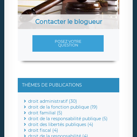
Contacter le blogueur
POSEZ VOTRE
QUESTION
THÈMES DE PUBLICATIONS
droit administratif (30)
droit de la fonction publique (19)
droit familial (5)
droit de la responsabilité publique (5)
droit des libertés publiques (4)
droit fiscal (4)
droit de la responsabilité (4)