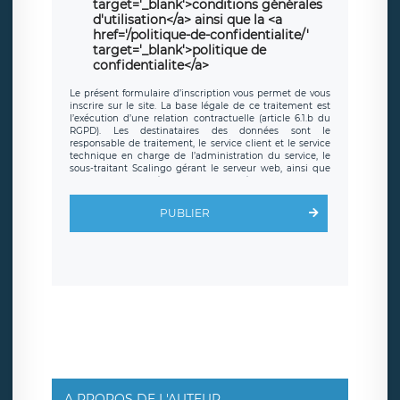
target='_blank'>conditions générales
d'utilisation</a> ainsi que la <a
href='/politique-de-confidentialite/'
target='_blank'>politique de
confidentialite</a>
Le présent formulaire d’inscription vous permet de vous
inscrire sur le site. La base légale de ce traitement est
l’exécution d’une relation contractuelle (article 6.1.b du
RGPD). Les destinataires des données sont le
responsable de traitement, le service client et le service
technique en charge de l’administration du service, le
sous-traitant Scalingo gérant le serveur web, ainsi que
toute personne légalement autorisée. Le formulaire
d’inscription est hébergé sur un serveur hébergé par
Scalingo, basé en France et offrant des
clauses de
PUBLIER
protection conformes au RGPD
. Les données collectées
sont conservées jusqu’à ce que l’Internaute en sollicite la
suppression, étant entendu que vous pouvez demander
la suppression de vos données et retirer votre
consentement à tout moment. Vous disposez également
d’un droit d’accès, de rectification ou de limitation du
traitement relatif à vos données à caractère personnel,
ainsi que d’un droit à la portabilité de vos données. Vous
pouvez exercer ces droits auprès du délégué à la
protection des données de LÉGAVOX qui exerce au siège
social de LÉGAVOX et est joignable à l’adresse mail
suivante : donneespersonnelles@legavox.fr. Le
responsable de traitement est la société LÉGAVOX, sis 9
rue Léopold Sédar Senghor, joignable à l’adresse mail :
responsabledetraitement@legavox.fr. Vous avez
A PROPOS DE L'AUTEUR