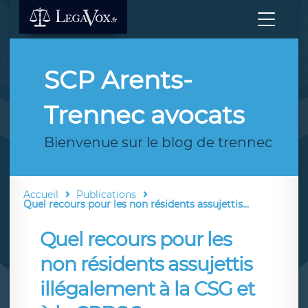
SCP Arents-
Trennec avocats
Bienvenue sur le blog de trennec
Accueil
Publications
Quel recours pour les non résidents assujettis...
Quel recours pour les
non résidents assujettis
illégalement à la CSG et