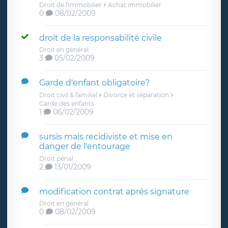
Droit de l'immobilier
Achat immobilier
0
08/02/2009
droit de la responsabilité civile
Droit en général
3
05/02/2009
Garde d'enfant obligatoire?
Droit civil & familial
Divorce et séparation
Garde des enfants
1
06/02/2009
sursis mais recidiviste et mise en
danger de l'entourage
Droit pénal
2
13/01/2009
modification contrat aprés signature
Droit en général
0
08/02/2009