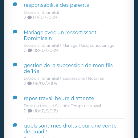
responsabilité des parents
Droit civil & familial
2
07/02/2009
Mariage avec un ressortissant
Dominicain
Droit civil & familial
Mariage, Pacs, concubinage
0
08/02/2009
gestion de la succession de mon fils
de 14a
Droit civil & familial
Successions / Notaires
2
06/02/2009
repos travail heure d attente
Droit du travail
Salarié
Temps de travail
0
08/02/2009
quels sont mes droits pour une vente
de quad?