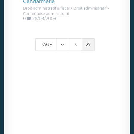
Gendarmerie
Droit administratif & fiscal
Droit administratif
Contentieux administratif
0
26/09/2008
PAGE
<<
<
27