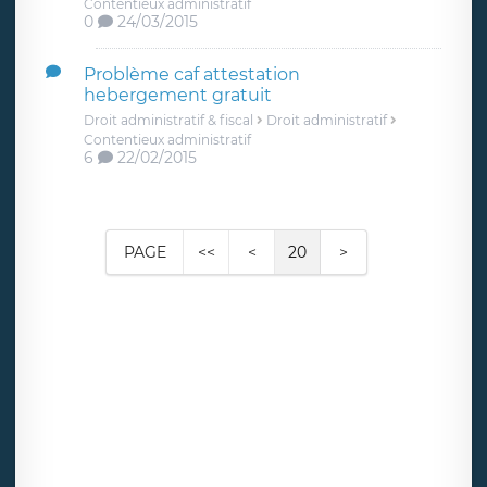
Contentieux administratif
0
24/03/2015
Problème caf attestation
hebergement gratuit
Droit administratif & fiscal
Droit administratif
Contentieux administratif
6
22/02/2015
PAGE
<<
<
20
>