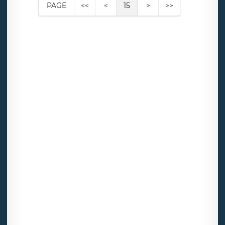
PAGE
<<
<
15
>
>>