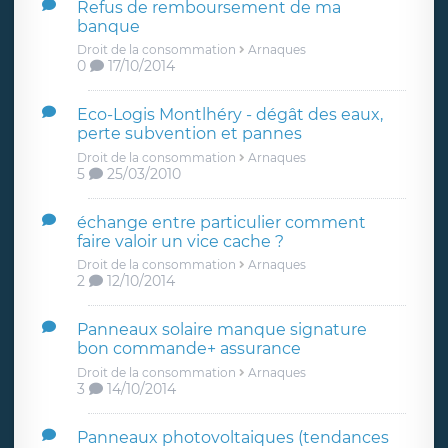
Refus de remboursement de ma
banque
Droit de la consommation
Arnaques
0
17/10/2014
Eco-Logis Montlhéry - dégât des eaux,
perte subvention et pannes
Droit de la consommation
Arnaques
5
25/03/2010
échange entre particulier comment
faire valoir un vice cache ?
Droit de la consommation
Arnaques
2
12/10/2014
Panneaux solaire manque signature
bon commande+ assurance
Droit de la consommation
Arnaques
3
14/10/2014
Panneaux photovoltaiques (tendances