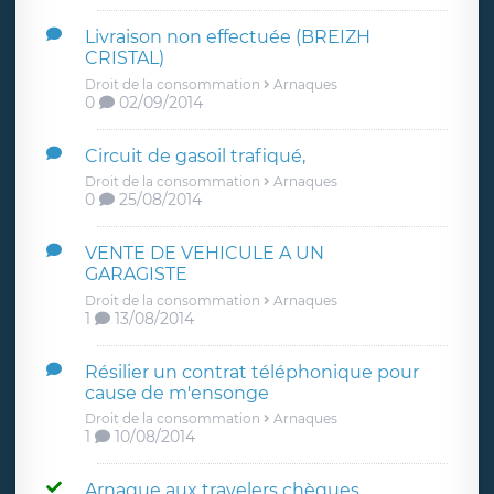
Livraison non effectuée (BREIZH
CRISTAL)
Droit de la consommation
Arnaques
0
02/09/2014
Circuit de gasoil trafiqué,
Droit de la consommation
Arnaques
0
25/08/2014
VENTE DE VEHICULE A UN
GARAGISTE
Droit de la consommation
Arnaques
1
13/08/2014
Résilier un contrat téléphonique pour
cause de m'ensonge
Droit de la consommation
Arnaques
1
10/08/2014
Arnaque aux travelers chèques