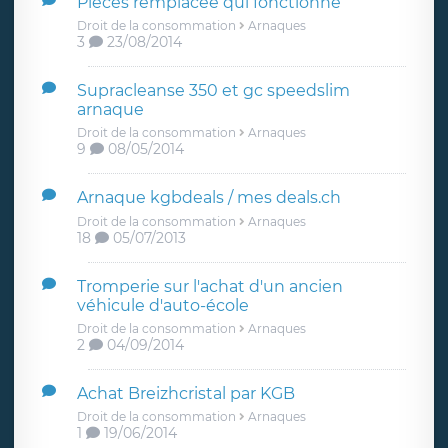
Pieces remplacée qui fonctionne
Droit de la consommation
Arnaques
3
23/08/2014
Supracleanse 350 et gc speedslim
arnaque
Droit de la consommation
Arnaques
9
08/05/2014
Arnaque kgbdeals / mes deals.ch
Droit de la consommation
Arnaques
18
05/07/2013
Tromperie sur l'achat d'un ancien
véhicule d'auto-école
Droit de la consommation
Arnaques
2
04/09/2014
Achat Breizhcristal par KGB
Droit de la consommation
Arnaques
1
19/06/2014