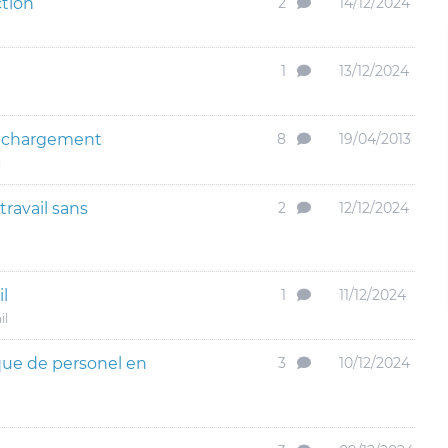
ction
2
14/12/2024
1
13/12/2024
échargement
8
19/04/2013
l
ravail sans
2
12/12/2024
il
1
11/12/2024
il
ue de personel en
3
10/12/2024