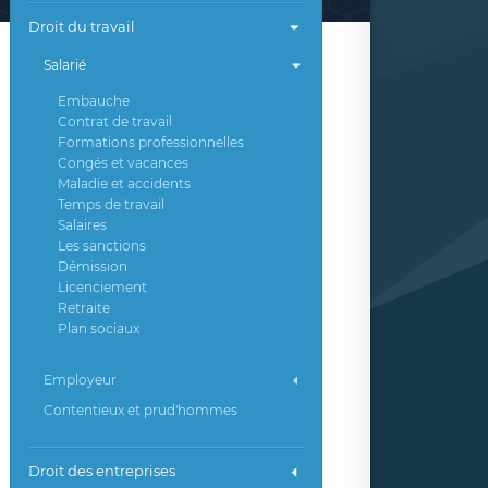
Droit du travail
Salarié
Embauche
Contrat de travail
Formations professionnelles
Congés et vacances
Maladie et accidents
Temps de travail
Salaires
Les sanctions
Démission
Licenciement
Retraite
Plan sociaux
Employeur
Contentieux et prud'hommes
Droit des entreprises