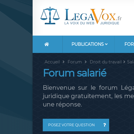
PUBLICATIONS
FOR
Accueil
Forum
Droit du travail
Sal
Forum salarié
Bienvenue sur le forum Léga
juridique gratuitement, les 
une réponse.
POSEZ VOTRE QUESTION