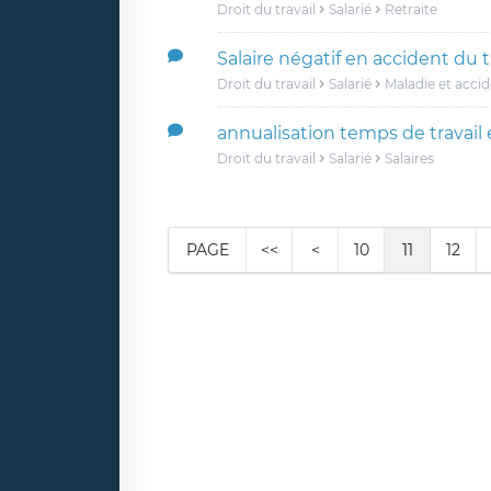
Droit du travail
Salarié
Retraite
Salaire négatif en accident du t
Droit du travail
Salarié
Maladie et acci
annualisation temps de travail 
Droit du travail
Salarié
Salaires
PAGE
<<
<
10
11
12