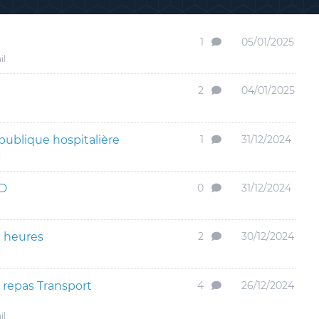
1
05/01/2025
il
2
04/01/2025
publique hospitalière
1
31/12/2024
l
AD
0
31/12/2024
e heures
2
30/12/2024
l
 repas Transport
4
26/12/2024
il