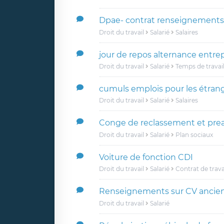
Dpae- contrat renseignements
Droit du travail
Salarié
Salaires
jour de repos alternance entrep
Droit du travail
Salarié
Temps de travai
cumuls emplois pour les étran
Droit du travail
Salarié
Salaires
Conge de reclassement et preav
Droit du travail
Salarié
Plan sociaux
Voiture de fonction CDI
Droit du travail
Salarié
Contrat de trava
Renseignements sur CV ancie
Droit du travail
Salarié