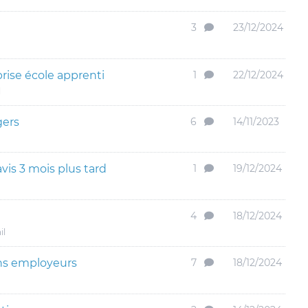
3
23/12/2024
rise école apprenti
1
22/12/2024
l
gers
6
14/11/2023
is 3 mois plus tard
1
19/12/2024
4
18/12/2024
il
ns employeurs
7
18/12/2024