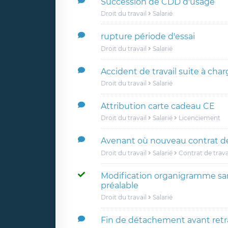
Succession de CDD d'usage
Droit du travail
Salarié
rupture période d'essai
Droit du travail
Salarié
Accident de travail suite à cha
Droit du travail
Salarié
Attribution carte cadeau CE
Droit du travail
Salarié
Licenciement
Avenant où nouveau contrat de 
Droit du travail
Salarié
Contrat de trava
Modification organigramme sa
préalable
Droit du travail
Salarié
Fin de détachement avant retr