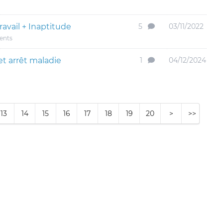
ravail + Inaptitude
5
03/11/2022
dents
et arrêt maladie
1
04/12/2024
13
14
15
16
17
18
19
20
>
>>