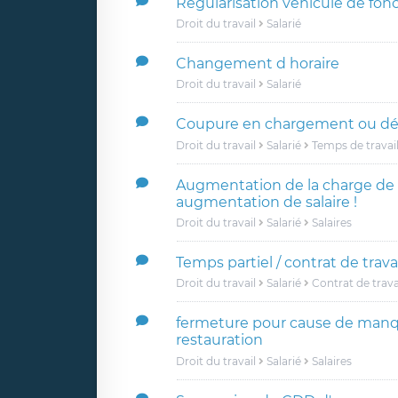
Régularisation véhicule de fon
Droit du travail
Salarié
Changement d horaire
Droit du travail
Salarié
Coupure en chargement ou d
Droit du travail
Salarié
Temps de travai
Augmentation de la charge de t
augmentation de salaire !
Droit du travail
Salarié
Salaires
Temps partiel / contrat de trava
Droit du travail
Salarié
Contrat de trava
fermeture pour cause de manq
restauration
Droit du travail
Salarié
Salaires