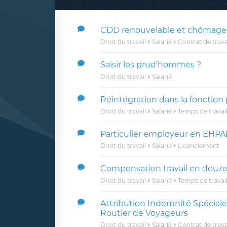
CDD renouvelable et chômage
Droit du travail
Salarié
Contrat de trava
Saisir les prud'hommes ?
Droit du travail
Salarié
Réintégration dans la fonction 
Droit du travail
Salarié
Temps de travai
Particulier employeur en EHP
Droit du travail
Salarié
Licenciement
Compensation travail en douz
Droit du travail
Salarié
Temps de travai
Attribution Indemnité Spéciale
Routier de Voyageurs
Droit du travail
Salarié
Contrat de trava