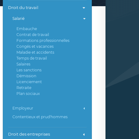
Droit du travail
Salarié
Embauche
Contrat de travail
Formations professionnelles
Congés et vacances
Maladie et accidents
Temps de travail
Salaires
Les sanctions
Démission
Licenciement
Retraite
Plan sociaux
Employeur
Contentieux et prud'hommes
Droit des entreprises