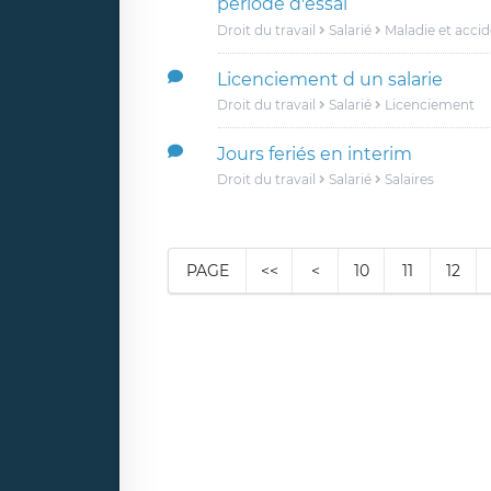
période d'essai
Droit du travail
Salarié
Maladie et acci
Licenciement d un salarie
Droit du travail
Salarié
Licenciement
Jours feriés en interim
Droit du travail
Salarié
Salaires
PAGE
<<
<
10
11
12