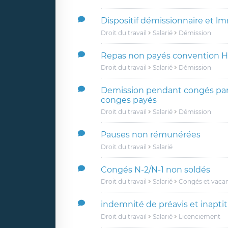
Dispositif démissionnaire et l
Droit du travail
Salarié
Démission
Repas non payés convention 
Droit du travail
Salarié
Démission
Demission pendant congés par
conges payés
Droit du travail
Salarié
Démission
Pauses non rémunérées
Droit du travail
Salarié
Congés N-2/N-1 non soldés
Droit du travail
Salarié
Congés et vaca
indemnité de préavis et inapti
Droit du travail
Salarié
Licenciement