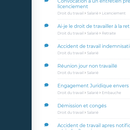
Convocation à un entretien pré
licenciement
Droit du travail
Salarié
Licenciement
Ai-je le droit de travailler à la re
Droit du travail
Salarié
Retraite
Accident de travail indemnisat
Droit du travail
Salarié
Réunion jour non travaillé
Droit du travail
Salarié
Engagement Juridique envers l
Droit du travail
Salarié
Embauche
Démission et congés
Droit du travail
Salarié
Accident de travail apres notifi