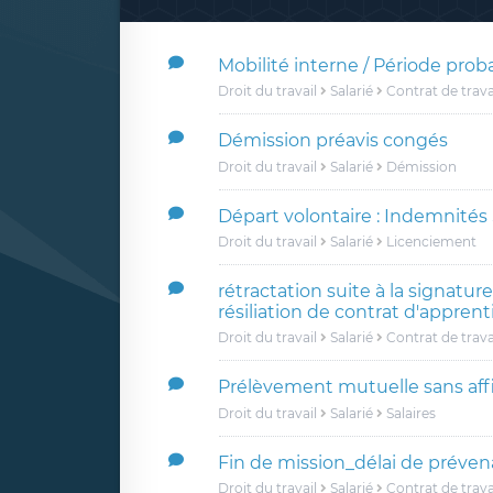
Mobilité interne / Période prob
Droit du travail
Salarié
Contrat de trava
Démission préavis congés
Droit du travail
Salarié
Démission
Départ volontaire : Indemnités
Droit du travail
Salarié
Licenciement
rétractation suite à la signatur
résiliation de contrat d'appren
Droit du travail
Salarié
Contrat de trava
Prélèvement mutuelle sans affi
Droit du travail
Salarié
Salaires
Fin de mission_délai de préve
Droit du travail
Salarié
Contrat de trava