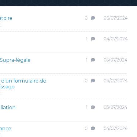
atoire
0
06/07/2024
il
1
04/07/2024
 Supra-légale
1
05/07/2024
e d'un formulaire de
0
04/07/2024
tissage
il
liation
1
03/07/2024
nance
0
04/07/2024
il