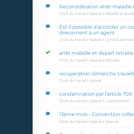
Reconsidération arrêt maladie e
Droit du travail
Salarié
Maladie et acci
Est-il possible d'accorder un co
direcement à un agent
Droit du travail
Salarié
Contrat de trava
arrêt maladie et depart retrait
Droit du travail
Salarié
Retraite
recuperation dimanche travaill
Droit du travail
Salarié
condamnation par l'article 700
Droit du travail
Salarié
Licenciement
13ème mois - Convention colle
Droit du travail
Salarié
Salaires