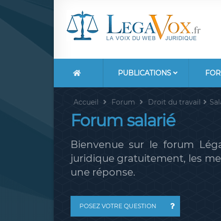
PUBLICATIONS
FOR
Accueil
Forum
Droit du travail
Sal
Forum salarié
Bienvenue sur le forum Léga
juridique gratuitement, les 
une réponse.
POSEZ VOTRE QUESTION