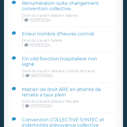
Rénumération suite changement
convention collective.
Droit du travail
Salarié
Salaires
1
10/07/2024
Erreur nombre d'heures contrat
Droit du travail
Salarié
1
10/07/2024
Fin cdd fonction hospitaliere non
signé
Droit du travail
Salarié
Contrat de travail
0
08/07/2024
Maitien de droit ARE en attente de
retraite a taux plein
Droit du travail
Salarié
Retraite
2
07/07/2024
Convention COLLECTIVE SYNTEC et
indemnités prévoyance collective