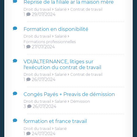
Reprise de la filiale ar la maison mère
Droit du travail
Salarié
Contrat de travail
1
29/07/2024
Formation en disponibilité
Droit du travail
Salarié
Formations professionnelles
1
27/07/2024
VDI/ALTERNANCE, litiges sur
l'exécution du contrat de travail
Droit du travail
Salarié
Contrat de travail
1
26/07/2024
Congés Payés + Preavis de démission
Droit du travail
Salarié
Démission
3
26/07/2024
formation et france travail
Droit du travail
Salarié
1
24/07/2024