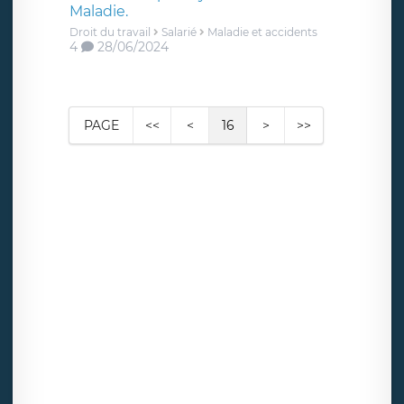
Maladie.
Droit du travail
Salarié
Maladie et accidents
4
28/06/2024
PAGE
<<
<
16
>
>>