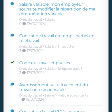
Salaire variable, mon employeur
souhaite modifier la répartition de ma
rémunération variable
Droit du travail
Salarié
0
17/07/2024
Contrat de travail en temps partiel en
télétravail
Droit du travail
Salarié
Embauche
3
17/07/2024
Code du travail et pauses
Droit du travail
Salarié
Temps de travail
3
17/07/2024
Avertissement suite à accdient du
travail non responsable
Droit du travail
Salarié
Maladie et accidents
1
15/07/2024
Contrat de travail CDD saisonnier