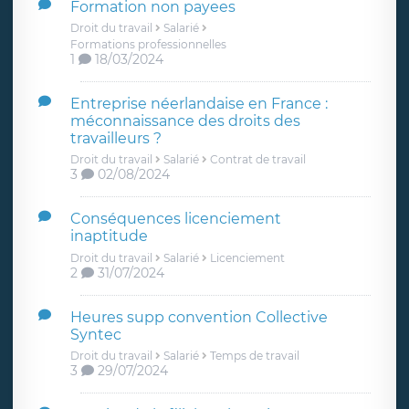
Formation non payees
Droit du travail
Salarié
Formations professionnelles
1
18/03/2024
Entreprise néerlandaise en France :
méconnaissance des droits des
travailleurs ?
Droit du travail
Salarié
Contrat de travail
3
02/08/2024
Conséquences licenciement
inaptitude
Droit du travail
Salarié
Licenciement
2
31/07/2024
Heures supp convention Collective
Syntec
Droit du travail
Salarié
Temps de travail
3
29/07/2024